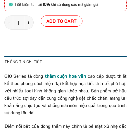
Tiết kiệm lên tới
10%
khi sử dụng các mã giảm giá
Thảm cuộn hoa văn G10 Series (Xù Thượng Hải Khổ 4M)
ADD TO CART
THÔNG TIN CHI TIẾT
G10 Series là dòng
thảm cuộn hoa văn
cao cấp được thiết
kế theo phong cách hiện đại kết hợp họa tiết tinh tế, phù hợp
với nhiều loại hình không gian khác nhau. Sản phẩm sở hữu
cấu trúc sợi dày dặn cùng công nghệ dệt chắc chắn, mang lại
khả năng chịu lực và chống mài mòn hiệu quả trong quá trình
sử dụng lâu dài.
Điểm nổi bật của dòng thảm này chính là bề mặt xù nhẹ đặc