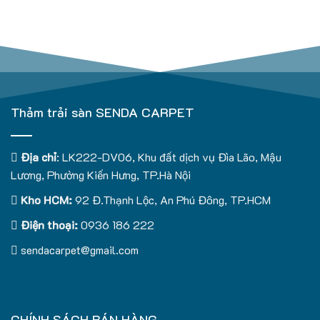
Thảm trải sàn SENDA CARPET
Địa chỉ
: LK222-DV06, Khu đất dịch vụ Đìa Lão, Mậu
Lương, Phường Kiến Hưng, TP.Hà Nội
Kho HCM:
92 Đ.Thạnh Lộc, An Phú Đông, TP.HCM
Điện thoại:
0936 186 222
sendacarpet@gmail.com
CHÍNH SÁCH BÁN HÀNG