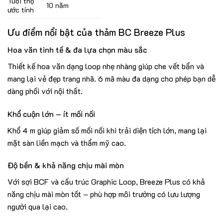
Tuổi thọ
10 năm
ước tính
Ưu điểm nổi bật của
thảm BC Breeze Plus
Hoa văn tinh tế & đa lựa chọn màu sắc
Thiết kế hoa văn dạng loop nhẹ nhàng giúp che vết bẩn và
mang lại vẻ đẹp trang nhã. 6 mã màu đa dạng cho phép bạn dễ
dàng phối với nội thất.
Khổ cuộn lớn – ít mối nối
Khổ 4 m giúp giảm số mối nối khi trải diện tích lớn, mang lại
mặt sàn liền mạch và thẩm mỹ cao.
Độ bền & khả năng chịu mài mòn
Với sợi BCF và cấu trúc Graphic Loop, Breeze Plus có khả
năng chịu mài mòn tốt – phù hợp môi trường có lưu lượng
người qua lại cao.