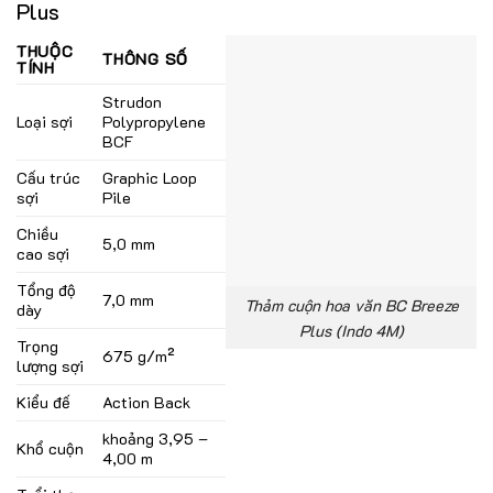
Plus
THUỘC
THÔNG SỐ
TÍNH
Strudon
Loại sợi
Polypropylene
BCF
Cấu trúc
Graphic Loop
sợi
Pile
Chiều
5,0 mm
cao sợi
Tổng độ
7,0 mm
Thảm cuộn hoa văn BC Breeze
dày
Plus (Indo 4M)
Trọng
675 g/m²
lượng sợi
Kiểu đế
Action Back
khoảng 3,95 –
Khổ cuộn
4,00 m