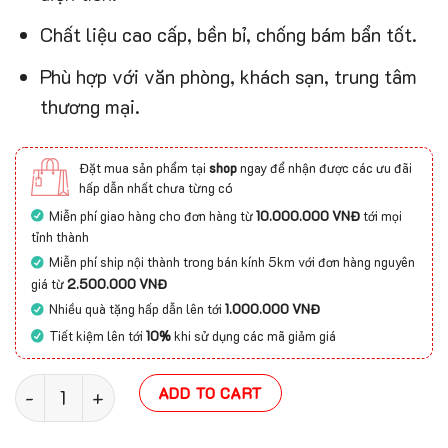
Chất liệu cao cấp, bền bỉ, chống bám bẩn tốt.
Phù hợp với văn phòng, khách sạn, trung tâm
thương mại.
Đặt mua sản phẩm tại
shop
ngay để nhận được các ưu đãi
hấp dẫn nhất chưa từng có
Miễn phí giao hàng cho đơn hàng từ
10.000.000 VNĐ
tới mọi
tỉnh thành
Miễn phí ship nội thành trong bán kính 5km với đơn hàng nguyên
giá từ
2.500.000 VNĐ
Nhiều quà tặng hấp dẫn lên tới
1.000.000 VNĐ
Tiết kiệm lên tới
10%
khi sử dụng các mã giảm giá
Thảm cuộn hoa văn BC Breeze Plus (Indo 4M) quantity
ADD TO CART