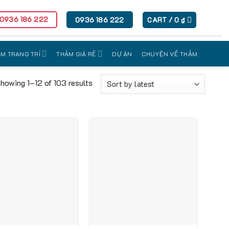
 0936 186 222
0936 186 222
CART /
0
₫
M TRANG TRÍ
THẢM GIÁ RẺ
DỰ ÁN
CHUYỆN VỀ THẢM
howing 1–12 of 103 results