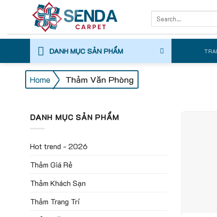
Skip
Search
to
for:
content
DANH MỤC SẢN PHẨM
TRA
/
Thảm Văn Phòng
Home
DANH MỤC SẢN PHẨM
Hot trend - 2026
Thảm Giá Rẻ
Thảm Khách Sạn
Thảm Trang Trí