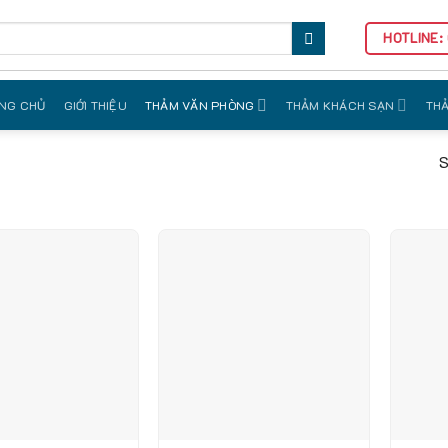
HOTLINE:
NG CHỦ
GIỚI THIỆU
THẢM VĂN PHÒNG
THẢM KHÁCH SẠN
THẢ
S