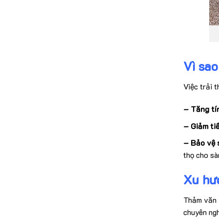
Vì sa
Việc trải 
– Tăng tí
– Giảm ti
– Bảo vệ 
thọ cho sà
Xu hướ
Thảm văn p
chuyên ngh