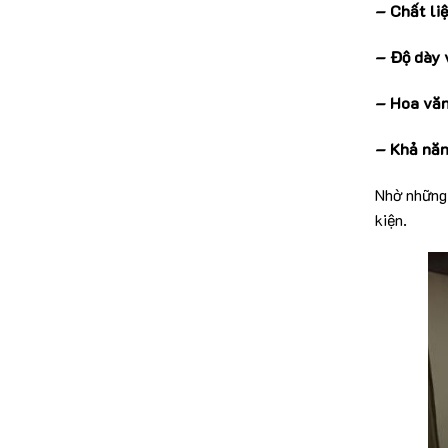
– Chất liệ
– Độ dày 
– Hoa văn
– Khả năn
Nhờ những 
kiện.