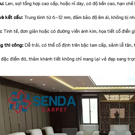
u:
Len, sợi tổng hợp cao cấp, hoặc nỉ dày, có độ bền cao, hạn chế 
và kết cấu:
Trung bình từ 6–12 mm, đảm bảo độ êm ái, không bị nhă
:
Tinh tế, đơn giản hoặc có đường viền ánh kim, họa tiết cổ điển gi
g thi công:
Dễ trải, có thể cố định trên bậc tam cấp, sảnh lễ tân, 
đặc điểm đó, thảm khánh tiết không chỉ mang lại vẻ đẹp sang trọn