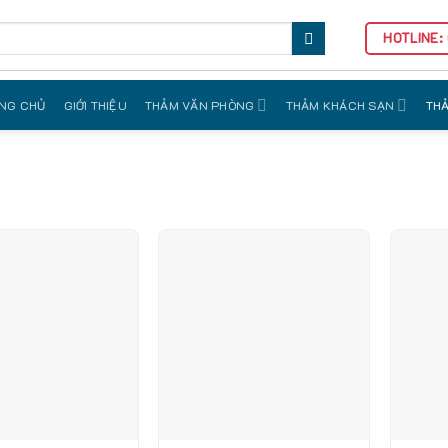
HOTLINE:
NG CHỦ
GIỚI THIỆU
THẢM VĂN PHÒNG
THẢM KHÁCH SẠN
THẢ