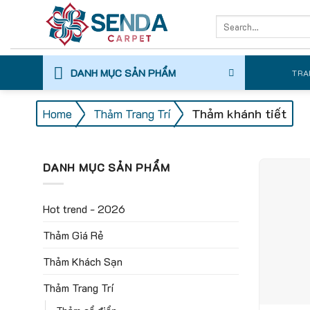
Skip
Search
to
for:
content
DANH MỤC SẢN PHẨM
TRA
/
/
Thảm khánh tiết
Home
Thảm Trang Trí
DANH MỤC SẢN PHẨM
Hot trend - 2026
Thảm Giá Rẻ
Thảm Khách Sạn
Thảm Trang Trí