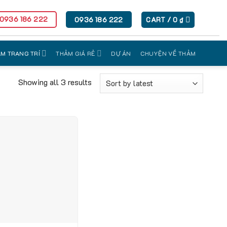
 0936 186 222
0936 186 222
CART /
0
₫
M TRANG TRÍ
THẢM GIÁ RẺ
DỰ ÁN
CHUYỆN VỀ THẢM
Showing all 3 results