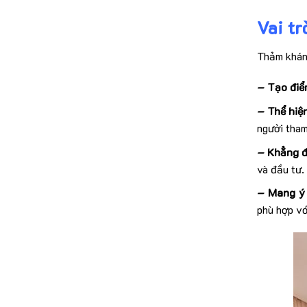
Vai tr
Thảm khánh
– Tạo điể
– Thể hiệ
người tham
– Khẳng đ
và đầu tư.
– Mang ý 
phù hợp vớ