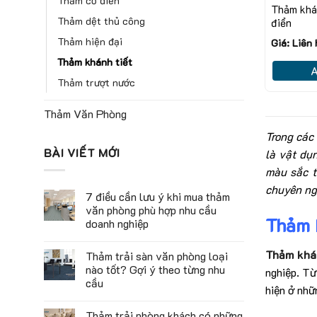
Thảm cổ điển
Thảm khán
Thảm dệt thủ công
điển
Thảm hiện đại
Giá: Liên
Thảm khánh tiết
A
Thảm trượt nước
Thảm Văn Phòng
Trong các 
BÀI VIẾT MỚI
là vật dụn
màu sắc t
chuyên ngh
7 điều cần lưu ý khi mua thảm
văn phòng phù hợp nhu cầu
Thảm k
doanh nghiệp
Thảm khán
Thảm trải sàn văn phòng loại
nào tốt? Gợi ý theo từng nhu
nghiệp. Từ
cầu
hiện ở nhữ
Thảm trải phòng khách có những