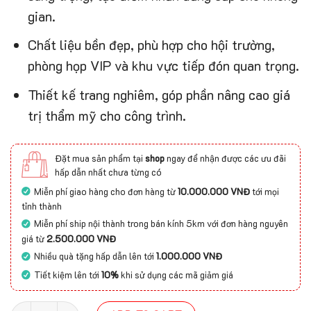
gian.
Chất liệu bền đẹp, phù hợp cho hội trường,
phòng họp VIP và khu vực tiếp đón quan trọng.
Thiết kế trang nghiêm, góp phần nâng cao giá
trị thẩm mỹ cho công trình.
Đặt mua sản phẩm tại
shop
ngay để nhận được các ưu đãi
hấp dẫn nhất chưa từng có
Miễn phí giao hàng cho đơn hàng từ
10.000.000 VNĐ
tới mọi
tỉnh thành
Miễn phí ship nội thành trong bán kính 5km với đơn hàng nguyên
giá từ
2.500.000 VNĐ
Nhiều quà tặng hấp dẫn lên tới
1.000.000 VNĐ
Tiết kiệm lên tới
10%
khi sử dụng các mã giảm giá
Thảm khánh tiết họa tiết cổ điển quantity