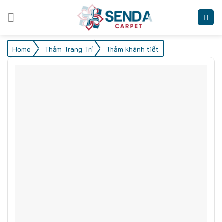
Skip
to
content
/
/
Home
Thảm Trang Trí
Thảm khánh tiết