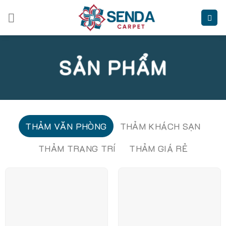
Skip
to
content
SẢN PHẨM
THẢM VĂN PHÒNG
THẢM KHÁCH SẠN
THẢM TRANG TRÍ
THẢM GIÁ RẺ