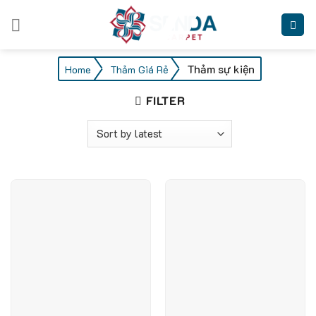
Skip
to
content
/
/
Thảm sự kiện
Home
Thảm Giá Rẻ
FILTER