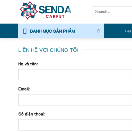
Skip
Search
to
for:
content
DANH MỤC SẢN PHẨM
TRA
LIÊN HỆ VỚI CHÚNG TÔI
Họ và tên:
Email:
Số điện thoại: