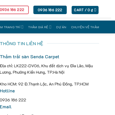
 0936 186 222
0936 186 222
CART /
0
₫
M TRANG TRÍ
THẢM GIÁ RẺ
DỰ ÁN
CHUYỆN VỀ THẢM
THÔNG TIN LIÊN HỆ
Thảm trải sàn Senda Carpet
Địa chỉ: LK222-DV06, Khu đất dịch vụ Đìa Lão, Mậu
Lương, Phường Kiến Hưng, TP.Hà Nội
Kho HCM: 92 Đ.Thạnh Lộc, An Phú Đông, TP.HCM
Hotline
0936 186 222
Email