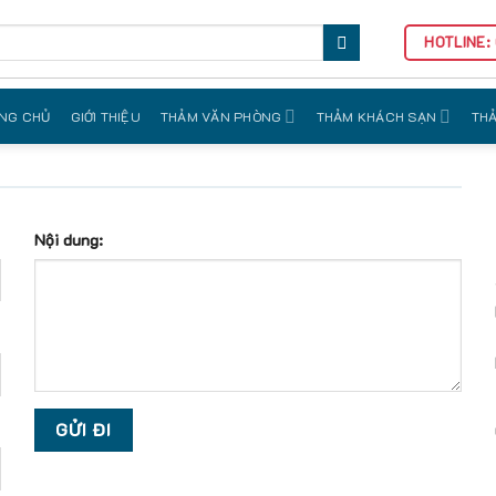
HOTLINE:
NG CHỦ
GIỚI THIỆU
THẢM VĂN PHÒNG
THẢM KHÁCH SẠN
THẢ
Nội dung: