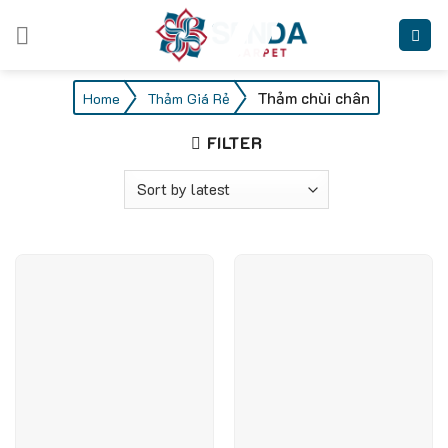
Skip
to
content
/
/
Thảm chùi chân
Home
Thảm Giá Rẻ
FILTER