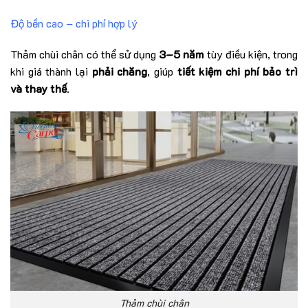
Độ bền cao – chi phí hợp lý
Thảm chùi chân có thể sử dụng
3–5 năm
tùy điều kiện, trong
khi giá thành lại
phải chăng
, giúp
tiết kiệm chi phí bảo trì
và thay thế
.
Thảm chùi chân