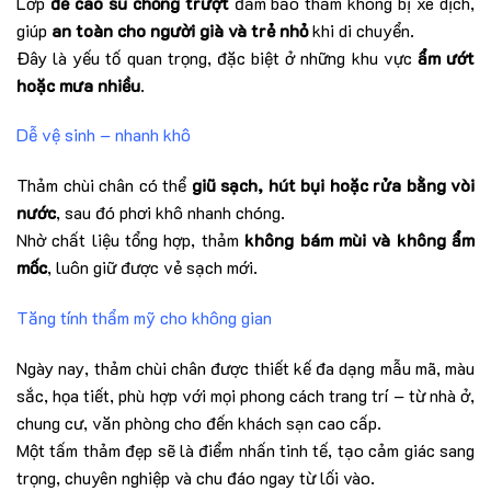
Lớp
đế cao su chống trượt
đảm bảo thảm không bị xê dịch,
giúp
an toàn cho người già và trẻ nhỏ
khi di chuyển.
Đây là yếu tố quan trọng, đặc biệt ở những khu vực
ẩm ướt
hoặc mưa nhiều
.
Dễ vệ sinh – nhanh khô
Thảm chùi chân có thể
giũ sạch, hút bụi hoặc rửa bằng vòi
nước
, sau đó phơi khô nhanh chóng.
Nhờ chất liệu tổng hợp, thảm
không bám mùi và không ẩm
mốc
, luôn giữ được vẻ sạch mới.
Tăng tính thẩm mỹ cho không gian
Ngày nay, thảm chùi chân được thiết kế đa dạng mẫu mã, màu
sắc, họa tiết, phù hợp với mọi phong cách trang trí – từ nhà ở,
chung cư, văn phòng cho đến khách sạn cao cấp.
Một tấm thảm đẹp sẽ là điểm nhấn tinh tế, tạo cảm giác sang
trọng, chuyên nghiệp và chu đáo ngay từ lối vào.