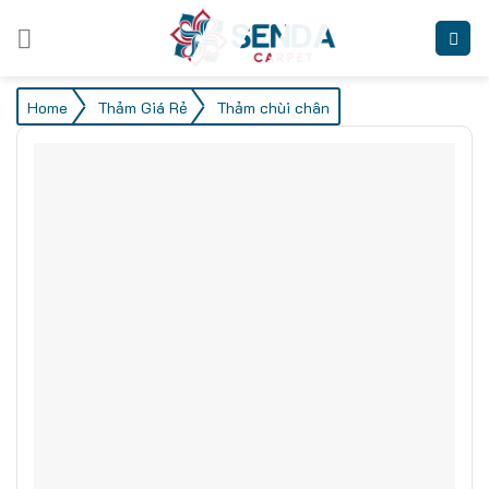
Skip
to
content
/
/
Home
Thảm Giá Rẻ
Thảm chùi chân