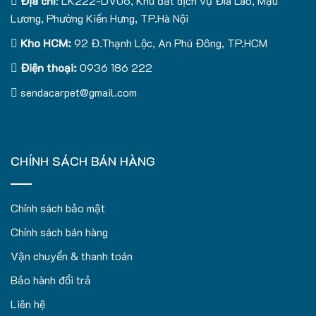
Địa chỉ
: LK222-DV06, Khu đất dịch vụ Đìa Lão, Mậu
Lương, Phường Kiến Hưng, TP.Hà Nội
Kho HCM:
92 Đ.Thạnh Lộc, An Phú Đông, TP.HCM
Điện thoại:
0936 186 222
sendacarpet@gmail.com
CHÍNH SÁCH BÁN HÀNG
Chính sách bảo mật
Chính sách bán hàng
Vận chuyển & thanh toán
Bảo hành đổi trả
Liên hệ