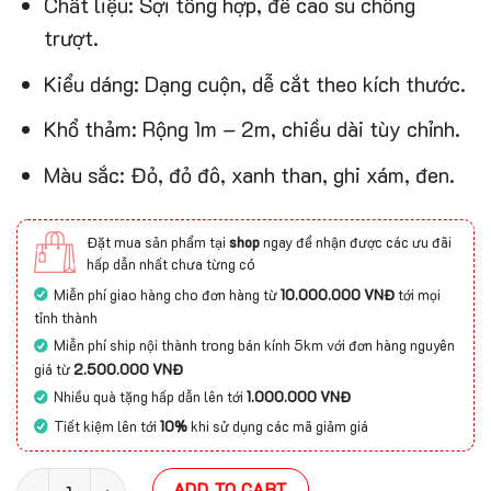
Chất liệu: Sợi tổng hợp, đế cao su chống
trượt.
Kiểu dáng: Dạng cuộn, dễ cắt theo kích thước.
Khổ thảm: Rộng 1m – 2m, chiều dài tùy chỉnh.
Màu sắc: Đỏ, đỏ đô, xanh than, ghi xám, đen.
Đặt mua sản phẩm tại
shop
ngay để nhận được các ưu đãi
hấp dẫn nhất chưa từng có
Miễn phí giao hàng cho đơn hàng từ
10.000.000 VNĐ
tới mọi
tỉnh thành
Miễn phí ship nội thành trong bán kính 5km với đơn hàng nguyên
giá từ
2.500.000 VNĐ
Nhiều quà tặng hấp dẫn lên tới
1.000.000 VNĐ
Tiết kiệm lên tới
10%
khi sử dụng các mã giảm giá
Thảm trải sàn sọc đôi cho cửa và lối đi vào quantity
ADD TO CART