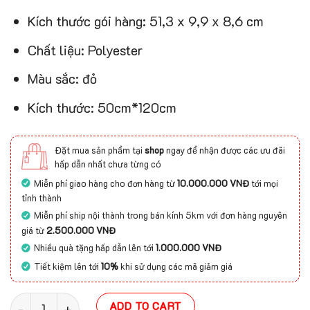
Kích thước gói hàng: ‎51,3 x 9,9 x 8,6 cm
Chất liệu: ‎Polyester
Màu sắc: ‎đỏ
Kích thước: ‎50cm*120cm
Đặt mua sản phẩm tại
shop
ngay để nhận được các ưu đãi
hấp dẫn nhất chưa từng có
Miễn phí giao hàng cho đơn hàng từ
10.000.000 VNĐ
tới mọi
tỉnh thành
Miễn phí ship nội thành trong bán kính 5km với đơn hàng nguyên
giá từ
2.500.000 VNĐ
Nhiều quà tặng hấp dẫn lên tới
1.000.000 VNĐ
Tiết kiệm lên tới
10%
khi sử dụng các mã giảm giá
Thảm chùi chân màu đỏ NEWSHOER đa dạng kích thước
ADD TO CART