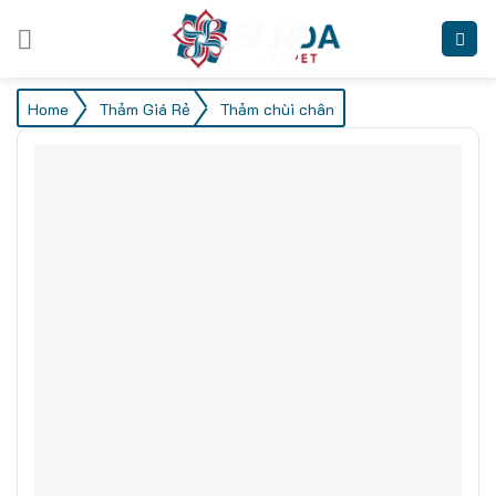
Skip
to
content
/
/
Home
Thảm Giá Rẻ
Thảm chùi chân