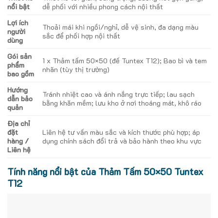
nổi bật
dễ phối với nhiều phong cách nội thất
Lợi ích
Thoải mái khi ngồi/nghỉ, dễ vệ sinh, đa dạng màu
người
sắc để phối hợp nội thất
dùng
Gói sản
1 x Thảm tấm 50×50 (đế Tuntex T12); Bao bì và tem
phẩm
nhãn (tùy thị trường)
bao gồm
Hướng
Tránh nhiệt cao và ánh nắng trực tiếp; lau sạch
dẫn bảo
bằng khăn mềm; lưu kho ở nơi thoáng mát, khô ráo
quản
Địa chỉ
đặt
Liên hệ tư vấn màu sắc và kích thước phù hợp; áp
hàng /
dụng chính sách đổi trả và bảo hành theo khu vực
Liên hệ
Tính năng nổi bật của Thảm Tấm 50×50 Tuntex
T12