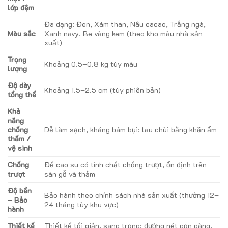
lớp đệm
Đa dạng: Đen, Xám than, Nâu cacao, Trắng ngà,
Màu sắc
Xanh navy, Be vàng kem (theo kho màu nhà sản
xuất)
Trọng
Khoảng 0.5–0.8 kg tùy màu
lượng
Độ dày
Khoảng 1.5–2.5 cm (tùy phiên bản)
tổng thể
Khả
năng
chống
Dễ làm sạch, kháng bám bụi; lau chùi bằng khăn ẩm
thấm /
vệ sinh
Chống
Đế cao su có tính chất chống trượt, ổn định trên
trượt
sàn gỗ và thảm
Độ bền
Bảo hành theo chính sách nhà sản xuất (thường 12–
– Bảo
24 tháng tùy khu vực)
hành
Thiết kế
Thiết kế tối giản, sang trọng; đường nét gọn gàng,