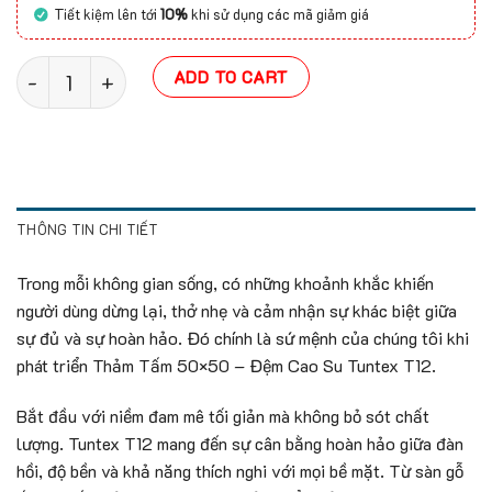
Tiết kiệm lên tới
10%
khi sử dụng các mã giảm giá
Thảm Tấm Tuntex T12 50x50 quantity
ADD TO CART
THÔNG TIN CHI TIẾT
Trong mỗi không gian sống, có những khoảnh khắc khiến
người dùng dừng lại, thở nhẹ và cảm nhận sự khác biệt giữa
sự đủ và sự hoàn hảo. Đó chính là sứ mệnh của chúng tôi khi
phát triển Thảm Tấm 50×50 – Đệm Cao Su Tuntex T12.
Bắt đầu với niềm đam mê tối giản mà không bỏ sót chất
lượng. Tuntex T12 mang đến sự cân bằng hoàn hảo giữa đàn
hồi, độ bền và khả năng thích nghi với mọi bề mặt. Từ sàn gỗ