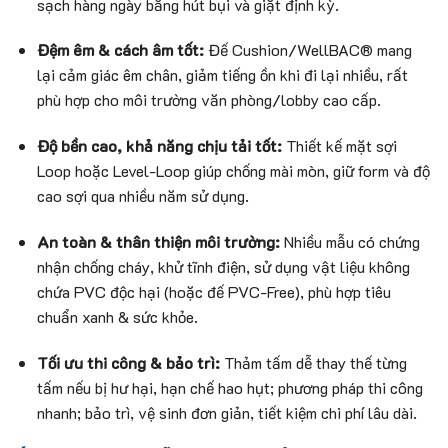
sạch hàng ngày bằng hút bụi và giặt định kỳ.
Đệm êm & cách âm tốt:
Đế Cushion/WellBAC® mang
lại cảm giác êm chân, giảm tiếng ồn khi đi lại nhiều, rất
phù hợp cho môi trường văn phòng/lobby cao cấp.
Độ bền cao, khả năng chịu tải tốt:
Thiết kế mặt sợi
Loop hoặc Level-Loop giúp chống mài mòn, giữ form và độ
cao sợi qua nhiều năm sử dụng.
An toàn & thân thiện môi trường:
Nhiều mẫu có chứng
nhận chống cháy, khử tĩnh điện, sử dụng vật liệu không
chứa PVC độc hại (hoặc đế PVC-Free), phù hợp tiêu
chuẩn xanh & sức khỏe.
Tối ưu thi công & bảo trì:
Thảm tấm dễ thay thế từng
tấm nếu bị hư hại, hạn chế hao hụt; phương pháp thi công
nhanh; bảo trì, vệ sinh đơn giản, tiết kiệm chi phí lâu dài.