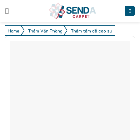
Skip
to
content
/
/
Home
Thảm Văn Phòng
Thảm tấm đế cao su