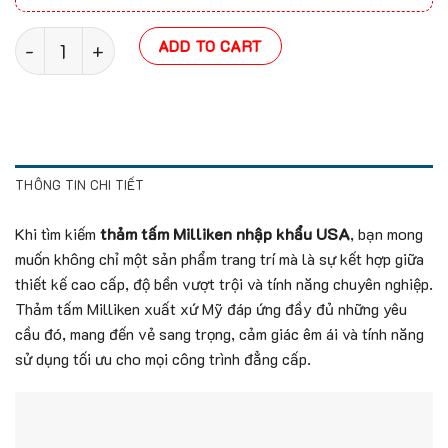
Thảm tấm Milliken - Nhập khẩu USA quantity
ADD TO CART
THÔNG TIN CHI TIẾT
Khi tìm kiếm
thảm tấm Milliken nhập khẩu USA
, bạn mong
muốn không chỉ một sản phẩm trang trí mà là sự kết hợp giữa
thiết kế cao cấp, độ bền vượt trội và tính năng chuyên nghiệp.
Thảm tấm Milliken xuất xứ Mỹ đáp ứng đầy đủ những yêu
cầu đó, mang đến vẻ sang trọng, cảm giác êm ái và tính năng
sử dụng tối ưu cho mọi công trình đẳng cấp.