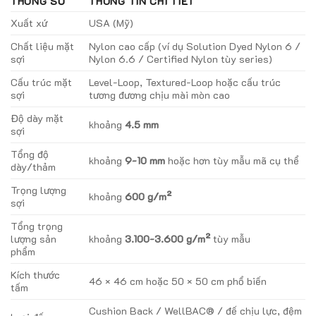
THÔNG SỐ
THÔNG TIN CHI TIẾT
Xuất xứ
USA (Mỹ)
Chất liệu mặt
Nylon cao cấp (ví dụ Solution Dyed Nylon 6 /
sợi
Nylon 6.6 / Certified Nylon tùy series)
Cấu trúc mặt
Level-Loop, Textured-Loop hoặc cấu trúc
sợi
tương đương chịu mài mòn cao
Độ dày mặt
khoảng
4.5 mm
sợi
Tổng độ
khoảng
9-10 mm
hoặc hơn tùy mẫu mã cụ thể
dày/thảm
Trọng lượng
khoảng
600 g/m²
sợi
Tổng trọng
lượng sản
khoảng
3.100-3.600 g/m²
tùy mẫu
phẩm
Kích thước
46 × 46 cm hoặc 50 × 50 cm phổ biến
tấm
Cushion Back / WellBAC® / đế chịu lực, đệm