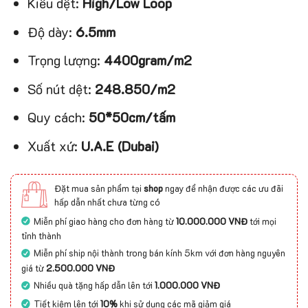
Kiểu dệt:
High/Low Loop
Độ dày:
6.5mm
Trọng lượng:
4400gram/m2
Số nút dệt:
248.850/m2
Quy cách:
50*50cm/tấm
Xuất xứ:
U.A.E (Dubai)
Đặt mua sản phẩm tại
shop
ngay để nhận được các ưu đãi
hấp dẫn nhất chưa từng có
Miễn phí giao hàng cho đơn hàng từ
10.000.000 VNĐ
tới mọi
tỉnh thành
Miễn phí ship nội thành trong bán kính 5km với đơn hàng nguyên
giá từ
2.500.000 VNĐ
Nhiều quà tặng hấp dẫn lên tới
1.000.000 VNĐ
Tiết kiệm lên tới
10%
khi sử dụng các mã giảm giá