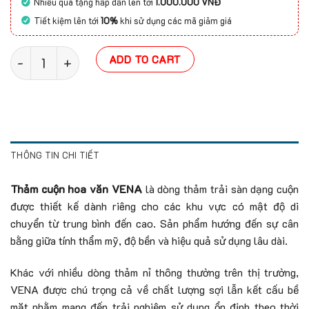
Nhiều quà tặng hấp dẫn lên tới
1.000.000 VNĐ
Tiết kiệm lên tới
10%
khi sử dụng các mã giảm giá
Thảm cuộn hoa văn VENA quantity
ADD TO CART
THÔNG TIN CHI TIẾT
Thảm cuộn hoa văn VENA
là dòng thảm trải sàn dạng cuộn
được thiết kế dành riêng cho các khu vực có mật độ di
chuyển từ trung bình đến cao. Sản phẩm hướng đến sự cân
bằng giữa tính thẩm mỹ, độ bền và hiệu quả sử dụng lâu dài.
Khác với nhiều dòng thảm nỉ thông thường trên thị trường,
VENA được chú trọng cả về chất lượng sợi lẫn kết cấu bề
mặt nhằm mang đến trải nghiệm sử dụng ổn định theo thời