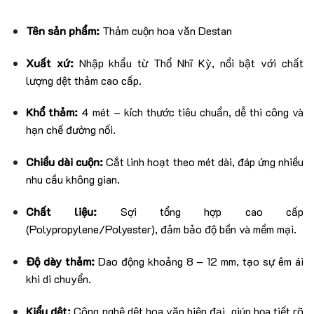
Tên sản phẩm:
Thảm cuộn hoa văn Destan
Xuất xứ:
Nhập khẩu từ Thổ Nhĩ Kỳ, nổi bật với chất
lượng dệt thảm cao cấp.
Khổ thảm:
4 mét – kích thước tiêu chuẩn, dễ thi công và
hạn chế đường nối.
Chiều dài cuộn:
Cắt linh hoạt theo mét dài, đáp ứng nhiều
nhu cầu không gian.
Chất liệu:
Sợi tổng hợp cao cấp
(Polypropylene/Polyester), đảm bảo độ bền và mềm mại.
Độ dày thảm:
Dao động khoảng 8 – 12 mm, tạo sự êm ái
khi di chuyển.
Kiểu dệt:
Công nghệ dệt hoa văn hiện đại, giúp họa tiết rõ