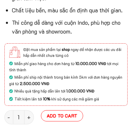
Chất liệu bền, màu sắc ổn định qua thời gian.
Thi công dễ dàng với cuộn Indo, phù hợp cho
văn phòng và showroom.
Đặt mua sản phẩm tại
shop
ngay để nhận được các ưu đãi
hấp dẫn nhất chưa từng có
Miễn phí giao hàng cho đơn hàng từ
10.000.000 VNĐ
tới mọi
tỉnh thành
Miễn phí ship nội thành trong bán kính 5km với đơn hàng nguyên
giá từ
2.500.000 VNĐ
Nhiều quà tặng hấp dẫn lên tới
1.000.000 VNĐ
Tiết kiệm lên tới
10%
khi sử dụng các mã giảm giá
Thảm hoa văn AVALON (Indo cuộn) quantity
ADD TO CART