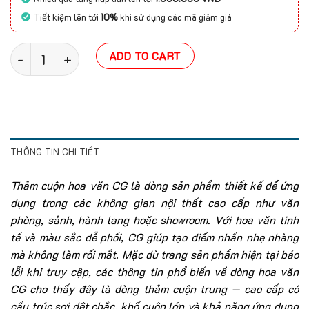
Tiết kiệm lên tới
10%
khi sử dụng các mã giảm giá
Thảm cuộn hoa văn CG (Thái Lan 4M) quantity
ADD TO CART
THÔNG TIN CHI TIẾT
Thảm cuộn hoa văn CG là dòng sản phẩm thiết kế để ứng
dụng trong các không gian nội thất cao cấp như văn
phòng, sảnh, hành lang hoặc showroom. Với hoa văn tinh
tế và màu sắc dễ phối, CG giúp tạo điểm nhấn nhẹ nhàng
mà không làm rối mắt. Mặc dù trang sản phẩm hiện tại báo
lỗi khi truy cập, các thông tin phổ biến về dòng hoa văn
CG cho thấy đây là dòng thảm cuộn trung — cao cấp có
cấu trúc sợi dệt chắc, khổ cuộn lớn và khả năng ứng dụng