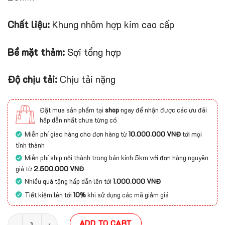
Chất liệu:
Khung nhôm hợp kim cao cấp
Bề mặt thảm:
Sợi tổng hợp
Độ chịu tải:
Chịu tải nặng
Đặt mua sản phẩm tại
shop
ngay để nhận được các ưu đãi
hấp dẫn nhất chưa từng có
Miễn phí giao hàng cho đơn hàng từ
10.000.000 VNĐ
tới mọi
tỉnh thành
Miễn phí ship nội thành trong bán kính 5km với đơn hàng nguyên
giá từ
2.500.000 VNĐ
Nhiều quà tặng hấp dẫn lên tới
1.000.000 VNĐ
Tiết kiệm lên tới
10%
khi sử dụng các mã giảm giá
Thảm lõm ngoài trời cho lối vào 20mm quantity
ADD TO CART