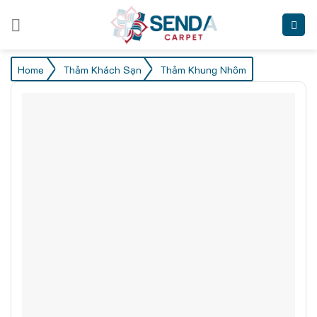
Skip
to
content
/
/
Home
Thảm Khách Sạn
Thảm Khung Nhôm