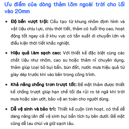
Ưu điểm của dòng
thảm lõm ngoài trời cho lối
vào 20mm
Độ bền vượt trội:
Cấu tạo từ khung nhôm định hình và
vật liệu chịu lực, chịu thời tiết, thảm có tuổi thọ cao, hoạt
động tốt ngay cả ở khu vực có tần suất di chuyển lớn và
điều kiện thời tiết khắc nghiệt.
Hiệu quả làm sạch cao:
Với thiết kế đặc biệt cùng các
chất liệu như nhôm, cao su hoặc thảm nỉ chuyên dụng,
thảm giúp loại bỏ bụi bẩn, bùn đất, nước mưa hiệu quả từ
giày dép trước khi vào bên trong công trình.
Khả năng chống trơn trượt tốt:
Bề mặt thảm được thiết
kế chống trượt giúp hạn chế tối đa rủi ro té ngã khi trời
mưa hoặc sàn ướt, bảo vệ an toàn cho người dùng.
Dễ vệ sinh và bảo trì:
Thiết kế cuộn linh hoạt, có thể dễ
dàng nâng lên để vệ sinh bụi bẩn tích tụ bên dưới. Bề mặt
cũng dễ lau chùi và giữ sạch lâu.