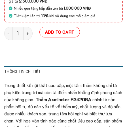
giá từ
2.500.000 VNĐ
Nhiều quà tặng hấp dẫn lên tới
1.000.000 VNĐ
Tiết kiệm lên tới
10%
khi sử dụng các mã giảm giá
Thảm Axminster R34208A quantity
ADD TO CART
THÔNG TIN CHI TIẾT
Trong thiết kế nội thất cao cấp, một tấm thảm không chỉ là
phụ kiện trang trí mà còn là điểm nhấn khẳng định phong cách
của không gian.
Thảm Axminster R34208A
chính là sản
phẩm hội tụ đủ các yếu tố về thẩm mỹ, chất lượng và độ bền,
được nhiều khách sạn, trung tâm hội nghị và biệt thự lựa
chọn. Với hoa văn tinh xảo cùng chất liệu cao cấp, sản phẩm