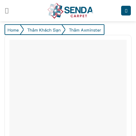
Skip
to
content
/
/
Home
Thảm Khách Sạn
Thảm Axminster