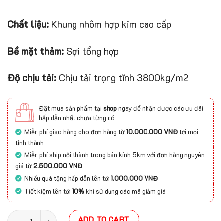
Chất liệu:
Khung nhôm hợp kim cao cấp
Bề mặt thảm:
Sợi tổng hợp
Độ chịu tải:
Chịu tải trọng tĩnh 3800kg/m2
Đặt mua sản phẩm tại
shop
ngay để nhận được các ưu đãi
hấp dẫn nhất chưa từng có
Miễn phí giao hàng cho đơn hàng từ
10.000.000 VNĐ
tới mọi
tỉnh thành
Miễn phí ship nội thành trong bán kính 5km với đơn hàng nguyên
giá từ
2.500.000 VNĐ
Nhiều quà tặng hấp dẫn lên tới
1.000.000 VNĐ
Tiết kiệm lên tới
10%
khi sử dụng các mã giảm giá
Thảm khung nhôm Aluminum Floor Mats quantity
ADD TO CART