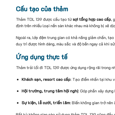
Cấu tạo của thảm
Thảm TDL 139 được cấu tạo từ
sợi tổng hợp cao cấp
, 
định trên nhiều loại nền sàn khác nhau mà không bị xê dịc
Ngoài ra, lớp đệm trung gian có khả năng giảm chấn, tạo
duy trì được hình dáng, màu sắc và độ bền ngay cả khi s
Ứng dụng thực tế
Thảm trải lối đi TDL 139 được ứng dụng rộng rãi trong n
Khách sạn, resort cao cấp
: Tạo điểm nhấn tại khu vự
Hội trường, trung tâm hội nghị
: Góp phần xây dựng 
Sự kiện, lễ cưới, triển lãm
: Biến không gian trở nên 
Bất kỳ không gian nào sử dụng thảm TDL 139 cũng đều đư