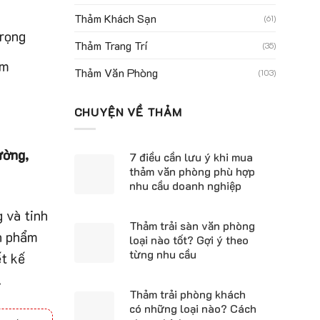
Thảm Khách Sạn
(61)
trọng
Thảm Trang Trí
(35)
2m
Thảm Văn Phòng
(103)
CHUYỆN VỀ THẢM
ường,
7 điều cần lưu ý khi mua
thảm văn phòng phù hợp
nhu cầu doanh nghiệp
 và tinh
Thảm trải sàn văn phòng
ản phẩm
loại nào tốt? Gợi ý theo
từng nhu cầu
ết kế
.
Thảm trải phòng khách
có những loại nào? Cách