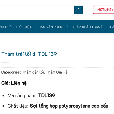
HOTLINE:
NG CHỦ
GIỚI THIỆU
THẢM VĂN PHÒNG
THẢM KHÁCH SẠN
THẢ
Thảm trải lối đi TDL 139
Categories:
Thảm dẫn lối
,
Thảm Giá Rẻ
Giá: Liên hệ
Mã sản phẩm:
TDL139
Chất liệu:
Sợi tổng hợp polypropylene cao cấp