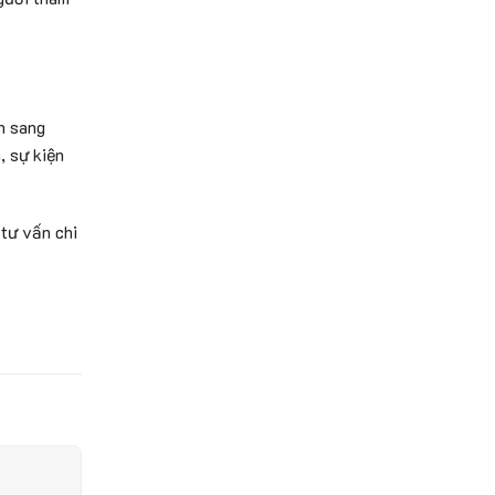
n sang
, sự kiện
 tư vấn chi