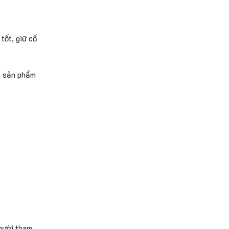
tốt, giữ cố
úp sản phẩm
gười tham