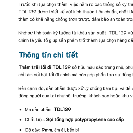
Trước khi lựa chọn thảm, việc nắm rõ các thông số kỹ th
TDL 139 được thiết kế với kích thước tiêu chuẩn, chất li
thảm có khả năng chống trơn trượt, đảm bảo an toàn tron
Nhờ sự tính toán kỹ lưỡng từ khâu sản xuất, TDL 139 vừ
chính là yếu tố giúp sản phẩm trở thành lựa chọn hàng đầ
Thông tin chi tiết
Thảm trải lối đi TDL 139
sở hữu màu sắc trang nhã, phù
chỉ làm nổi bật lối đi chính mà còn góp phần tạo sự đồng
Bên cạnh đó, sản phẩm được xử lý chống bám bụi và dễ v
đông người qua lại như hội trường, khách sạn hoặc khu v
Mã sản phẩm:
TDL139
Chất liệu:
Sợi tổng hợp polypropylene cao cấp
Độ dày:
9mm
, êm ái, bền bỉ