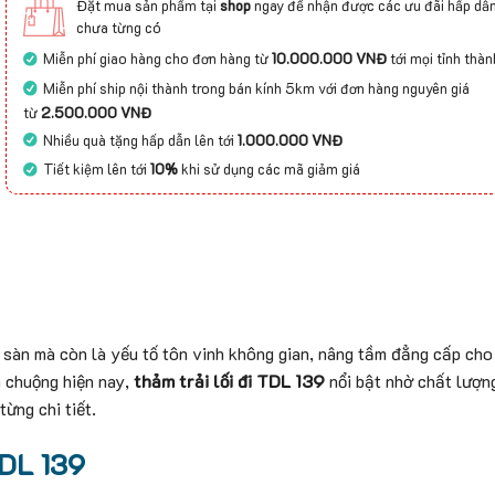
Đặt mua sản phẩm tại
shop
ngay để nhận được các ưu đãi hấp dẫn
chưa từng có
Miễn phí giao hàng cho đơn hàng từ
10.000.000 VNĐ
tới mọi tỉnh thàn
Miễn phí ship nội thành trong bán kính 5km với đơn hàng nguyên giá
từ
2.500.000 VNĐ
Nhiều quà tặng hấp dẫn lên tới
1.000.000 VNĐ
Tiết kiệm lên tới
10%
khi sử dụng các mã giảm giá
 sàn mà còn là yếu tố tôn vinh không gian, nâng tầm đẳng cấp cho 
a chuộng hiện nay,
thảm trải lối đi TDL 139
nổi bật nhờ chất lượng
ừng chi tiết.
TDL 139