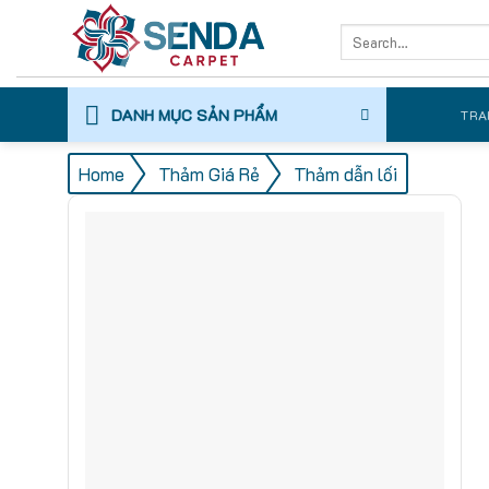
Skip
Search
to
for:
content
DANH MỤC SẢN PHẨM
TRA
/
/
Home
Thảm Giá Rẻ
Thảm dẫn lối