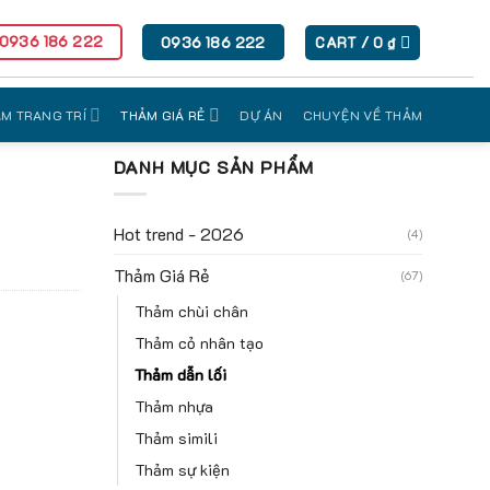
 0936 186 222
0936 186 222
CART /
0
₫
M TRANG TRÍ
THẢM GIÁ RẺ
DỰ ÁN
CHUYỆN VỀ THẢM
DANH MỤC SẢN PHẨM
Hot trend - 2026
(4)
Thảm Giá Rẻ
(67)
Thảm chùi chân
Thảm cỏ nhân tạo
Thảm dẫn lối
Thảm nhựa
Thảm simili
Thảm sự kiện