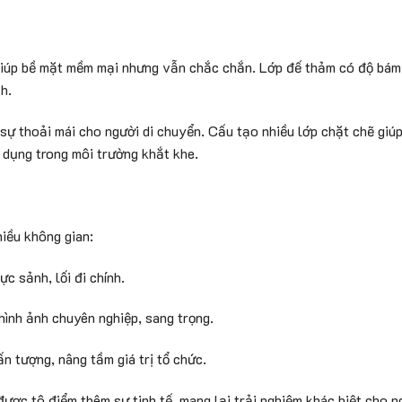
giúp bề mặt mềm mại nhưng vẫn chắc chắn. Lớp đế thảm có độ bám 
h.
 sự thoải mái cho người di chuyển. Cấu tạo nhiều lớp chặt chẽ gi
ử dụng trong môi trường khắt khe.
hiều không gian:
c sảnh, lối đi chính.
hình ảnh chuyên nghiệp, sang trọng.
ấn tượng, nâng tầm giá trị tổ chức.
ợc tô điểm thêm sự tinh tế, mang lại trải nghiệm khác biệt cho n