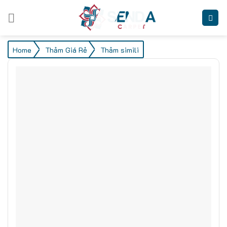
Skip
to
content
/
/
Home
Thảm Giá Rẻ
Thảm simili