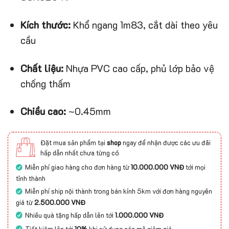
Kích thước:
Khổ ngang 1m83, cắt dài theo yêu
cầu
Chất liệu:
Nhựa PVC cao cấp, phủ lớp bảo vệ
chống thấm
Chiều cao:
~0.45mm
Đặt mua sản phẩm tại
shop
ngay để nhận được các ưu đãi
hấp dẫn nhất chưa từng có
Miễn phí giao hàng cho đơn hàng từ
10.000.000 VNĐ
tới mọi
tỉnh thành
Miễn phí ship nội thành trong bán kính 5km với đơn hàng nguyên
giá từ
2.500.000 VNĐ
Nhiều quà tặng hấp dẫn lên tới
1.000.000 VNĐ
Tiết kiệm lên tới
10%
khi sử dụng các mã giảm giá