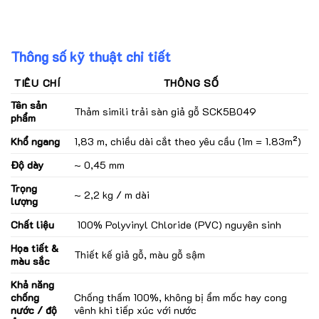
Thông số kỹ thuật chi tiết
TIÊU CHÍ
THÔNG SỐ
Tên sản
Thảm simili trải sàn giả gỗ SCK5B049
phẩm
Khổ ngang
1,83 m, chiều dài cắt theo yêu cầu (1m = 1.83m²)
Độ dày
~ 0,45 mm
Trọng
~ 2,2 kg / m dài
lượng
Chất liệu
100% Polyvinyl Chloride (PVC) nguyên sinh
Họa tiết &
Thiết kế giả gỗ, màu gỗ sậm
màu sắc
Khả năng
chống
Chống thấm 100%, không bị ẩm mốc hay cong
nước / độ
vênh khi tiếp xúc với nước