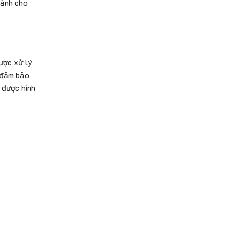
 ảnh cho
được xử lý
, đảm bảo
ữ được hình