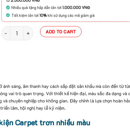
từ
2.500.000 VNĐ
Nhiều quà tặng hấp dẫn lên tới
1.000.000 VNĐ
Tiết kiệm lên tới
10%
khi sử dụng các mã giảm giá
Thảm nỉ sự kiện Carpet trơn nhiều màu quantity
ADD TO CART
 ở ánh sáng, âm thanh hay cách sắp đặt sân khấu mà còn đến từ từn
óng vai trò quan trọng. Với thiết kế hiện đại, màu sắc đa dạng và c
g và chuyên nghiệp cho không gian. Đây chính là lựa chọn hoàn hả
riển lãm, hội nghị hay lễ kỷ niệm.
 kiện Carpet trơn nhiều màu