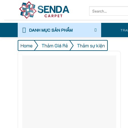
Skip
Search
to
for:
content
DANH MỤC SẢN PHẨM
TRA
/
/
Home
Thảm Giá Rẻ
Thảm sự kiện