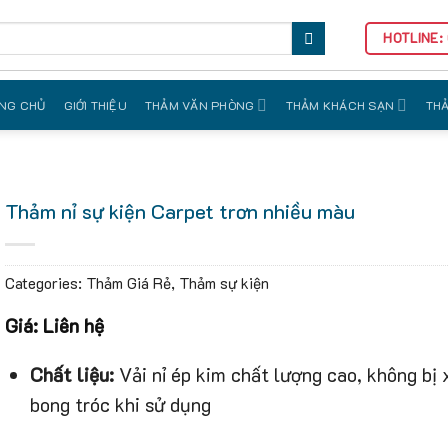
HOTLINE:
NG CHỦ
GIỚI THIỆU
THẢM VĂN PHÒNG
THẢM KHÁCH SẠN
THẢ
Thảm nỉ sự kiện Carpet trơn nhiều màu
Categories:
Thảm Giá Rẻ
,
Thảm sự kiện
Giá: Liên hệ
Chất liệu:
Vải nỉ ép kim chất lượng cao, không bị 
bong tróc khi sử dụng