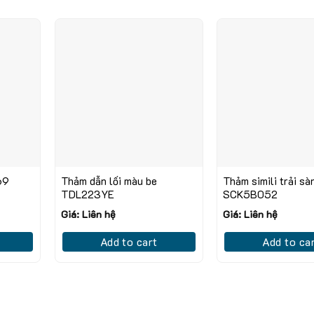
69
Thảm dẫn lối màu be
Thảm simili trải sà
TDL223YE
SCK5B052
Giá: Liên hệ
Giá: Liên hệ
Add to cart
Add to ca