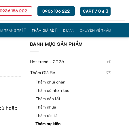
 0936 186 222
0936 186 222
CART /
0
₫
M TRANG TRÍ
THẢM GIÁ RẺ
DỰ ÁN
CHUYỆN VỀ THẢM
DANH MỤC SẢN PHẨM
Hot trend - 2026
(4)
Thảm Giá Rẻ
(67)
Thảm chùi chân
Thảm cỏ nhân tạo
Thảm dẫn lối
Thảm nhựa
xù hoặc
Thảm simili
Thảm sự kiện