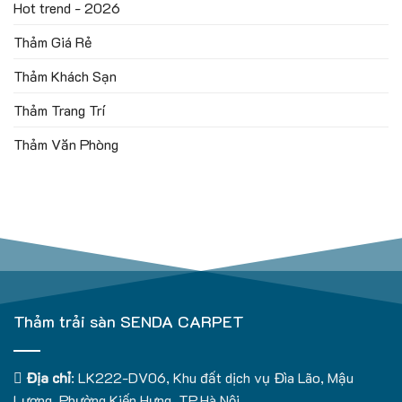
Hot trend - 2026
Thảm Giá Rẻ
Thảm Khách Sạn
Thảm Trang Trí
Thảm Văn Phòng
Thảm trải sàn SENDA CARPET
Địa chỉ
: LK222-DV06, Khu đất dịch vụ Đìa Lão, Mậu
Lương, Phường Kiến Hưng, TP.Hà Nội