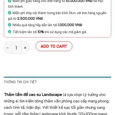
Miễn phí giao hàng cho đơn hàng từ
10.000.000 VNĐ
tới mọi
tỉnh thành
Miễn phí ship nội thành trong bán kính 5km với đơn hàng nguyên
giá từ
2.500.000 VNĐ
Nhiều quà tặng hấp dẫn lên tới
1.000.000 VNĐ
Tiết kiệm lên tới
10%
khi sử dụng các mã giảm giá
Thảm tấm đế cao su Landscape quantity
ADD TO CART
THÔNG TIN CHI TIẾT
Thảm tấm đế cao su Landscape
là lựa chọn lý tưởng cho
những ai tìm kiếm dòng thảm văn phòng cao cấp mang phong
cách tinh tế, hiện đại. Với thiết kế sọc tối giản nhưng sang
trọng, mỗi tấm thảm Landscape kích thước 33x100cm mang