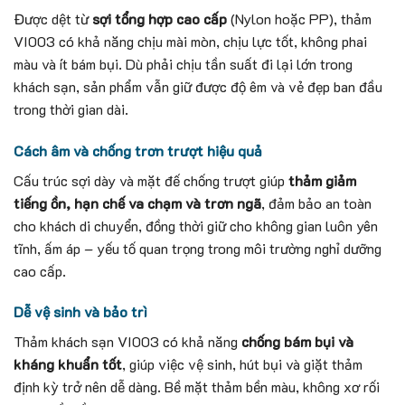
Được dệt từ
sợi tổng hợp cao cấp
(Nylon hoặc PP), thảm
VI003 có khả năng chịu mài mòn, chịu lực tốt, không phai
màu và ít bám bụi. Dù phải chịu tần suất đi lại lớn trong
khách sạn, sản phẩm vẫn giữ được độ êm và vẻ đẹp ban đầu
trong thời gian dài.
Cách âm và chống trơn trượt hiệu quả
Cấu trúc sợi dày và mặt đế chống trượt giúp
thảm giảm
tiếng ồn, hạn chế va chạm và trơn ngã
, đảm bảo an toàn
cho khách di chuyển, đồng thời giữ cho không gian luôn yên
tĩnh, ấm áp – yếu tố quan trọng trong môi trường nghỉ dưỡng
cao cấp.
Dễ vệ sinh và bảo trì
Thảm khách sạn VI003 có khả năng
chống bám bụi và
kháng khuẩn tốt
, giúp việc vệ sinh, hút bụi và giặt thảm
định kỳ trở nên dễ dàng. Bề mặt thảm bền màu, không xơ rối