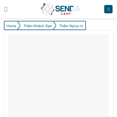
Skip
to
content
/
/
Home
Thảm Khách Sạn
Thảm Nylon In