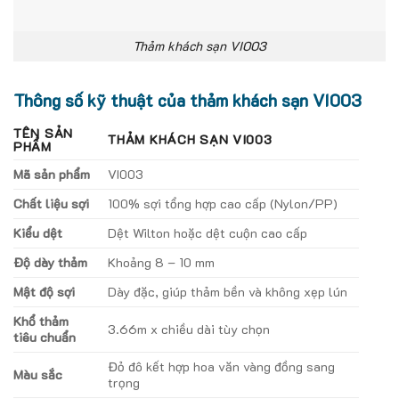
Thảm khách sạn VI003
Thông số kỹ thuật của thảm khách sạn VI003
TÊN SẢN
THẢM KHÁCH SẠN VI003
PHẨM
Mã sản phẩm
VI003
Chất liệu sợi
100% sợi tổng hợp cao cấp (Nylon/PP)
Kiểu dệt
Dệt Wilton hoặc dệt cuộn cao cấp
Độ dày thảm
Khoảng 8 – 10 mm
Mật độ sợi
Dày đặc, giúp thảm bền và không xẹp lún
Khổ thảm
3.66m x chiều dài tùy chọn
tiêu chuẩn
Đỏ đô kết hợp hoa văn vàng đồng sang
Màu sắc
trọng