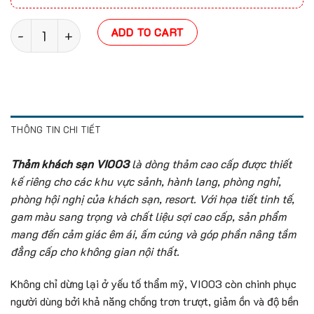
Thảm khách sạn VI003 quantity
ADD TO CART
THÔNG TIN CHI TIẾT
Thảm khách sạn VI003
là dòng thảm cao cấp được thiết
kế riêng cho các khu vực sảnh, hành lang, phòng nghỉ,
phòng hội nghị của khách sạn, resort. Với họa tiết tinh tế,
gam màu sang trọng và chất liệu sợi cao cấp, sản phẩm
mang đến cảm giác êm ái, ấm cúng và góp phần nâng tầm
đẳng cấp cho không gian nội thất.
Không chỉ dừng lại ở yếu tố thẩm mỹ, VI003 còn chinh phục
người dùng bởi khả năng chống trơn trượt, giảm ồn và độ bền