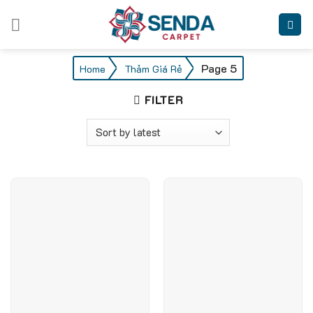
Skip
to
content
/
/
Page 5
Home
Thảm Giá Rẻ
FILTER