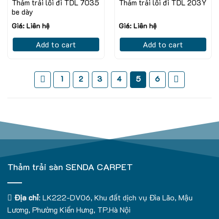
Thảm trải lối đi TDL 7035
Thảm trải lối đi TDL 203Y
be dày
Giá: Liên hệ
Giá: Liên hệ
Add to cart
Add to cart
1
2
3
4
5
6
Thảm trải sàn SENDA CARPET
Địa chỉ
: LK222-DV06, Khu đất dịch vụ Đìa Lão, Mậu
Lương, Phường Kiến Hưng, TP.Hà Nội