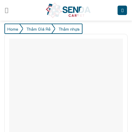
Skip
to
content
/
/
Home
Thảm Giá Rẻ
Thảm nhựa