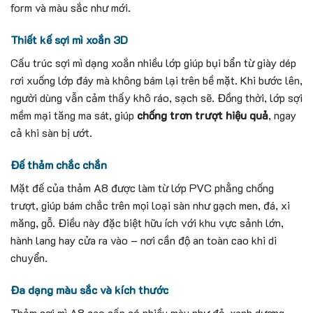
form và màu sắc như mới.
Thiết kế sợi mì xoắn 3D
Cấu trúc sợi mì dạng xoắn nhiều lớp giúp bụi bẩn từ giày dép
rơi xuống lớp đáy mà không bám lại trên bề mặt. Khi bước lên,
người dùng vẫn cảm thấy khô ráo, sạch sẽ. Đồng thời, lớp sợi
mềm mại tăng ma sát, giúp
chống trơn trượt hiệu quả
, ngay
cả khi sàn bị ướt.
Đế thảm chắc chắn
Mặt đế của thảm A8 được làm từ lớp PVC phẳng chống
trượt, giúp bám chắc trên mọi loại sàn như gạch men, đá, xi
măng, gỗ. Điều này đặc biệt hữu ích với khu vực sảnh lớn,
hành lang hay cửa ra vào – nơi cần độ an toàn cao khi di
chuyển.
Đa dạng màu sắc và kích thước
Thảm sợi mì A8 cao cấp có nhiều màu như đỏ, xanh dương,