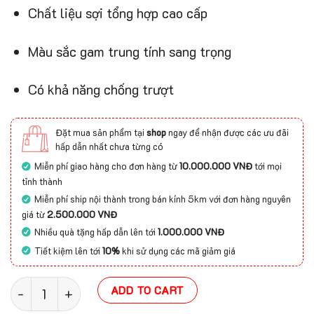
Chất liệu sợi tổng hợp cao cấp
Màu sắc gam trung tính sang trọng
Có khả năng chống trượt
Đặt mua sản phẩm tại
shop
ngay để nhận được các ưu đãi
hấp dẫn nhất chưa từng có
Miễn phí giao hàng cho đơn hàng từ
10.000.000 VNĐ
tới mọi
tỉnh thành
Miễn phí ship nội thành trong bán kính 5km với đơn hàng nguyên
giá từ
2.500.000 VNĐ
Nhiều quà tặng hấp dẫn lên tới
1.000.000 VNĐ
Tiết kiệm lên tới
10%
khi sử dụng các mã giảm giá
Thảm dẫn lối TDL133 quantity
ADD TO CART