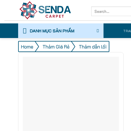
Skip
Search
to
for:
content
DANH MỤC SẢN PHẨM
TRA
/
/
Home
Thảm Giá Rẻ
Thảm dẫn lối