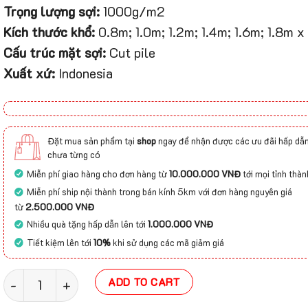
Trọng lượng sợi:
1000g/m2
Kích thước khổ:
0.8m; 1.0m; 1.2m; 1.4m; 1.6m; 1.8m 
Cấu trúc mặt sợi:
Cut pile
Xuất xứ:
Indonesia
Đặt mua sản phẩm tại
shop
ngay để nhận được các ưu đãi hấp dẫn
chưa từng có
Miễn phí giao hàng cho đơn hàng từ
10.000.000 VNĐ
tới mọi tỉnh thàn
Miễn phí ship nội thành trong bán kính 5km với đơn hàng nguyên giá
từ
2.500.000 VNĐ
Nhiều quà tặng hấp dẫn lên tới
1.000.000 VNĐ
Tiết kiệm lên tới
10%
khi sử dụng các mã giảm giá
Thảm trải lối đi TDL 129 quantity
ADD TO CART