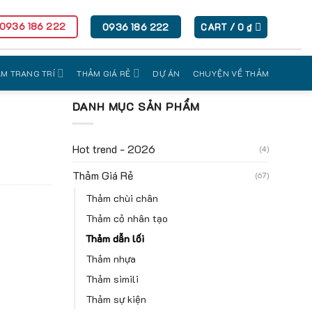
 0936 186 222
0936 186 222
CART /
0
₫
M TRANG TRÍ
THẢM GIÁ RẺ
DỰ ÁN
CHUYỆN VỀ THẢM
DANH MỤC SẢN PHẨM
Hot trend - 2026
(4)
Thảm Giá Rẻ
(67)
Thảm chùi chân
Thảm cỏ nhân tạo
Thảm dẫn lối
Thảm nhựa
Thảm simili
Thảm sự kiện