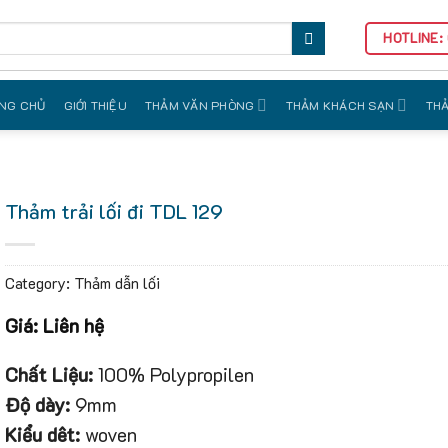
HOTLINE:
NG CHỦ
GIỚI THIỆU
THẢM VĂN PHÒNG
THẢM KHÁCH SẠN
THẢ
Thảm trải lối đi TDL 129
Category:
Thảm dẫn lối
Giá: Liên hệ
Chất Liệu:
100% Polypropilen
Độ dày:
9mm
Kiểu dêt:
woven