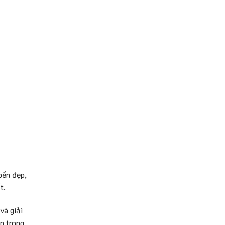
bền đẹp,
t.
và giải
n trong