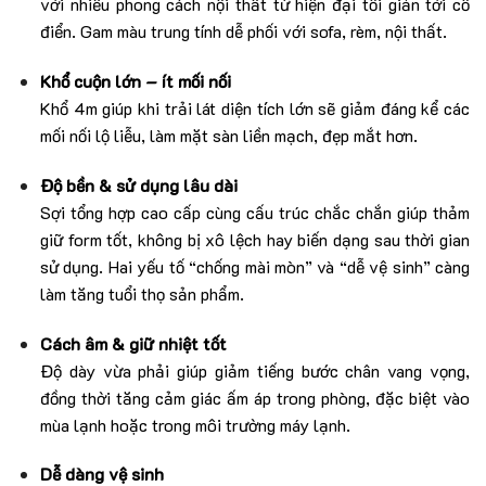
với nhiều phong cách nội thất từ hiện đại tối giản tới cổ
điển. Gam màu trung tính dễ phối với sofa, rèm, nội thất.
Khổ cuộn lớn – ít mối nối
Khổ 4m giúp khi trải lát diện tích lớn sẽ giảm đáng kể các
mối nối lộ liễu, làm mặt sàn liền mạch, đẹp mắt hơn.
Độ bền & sử dụng lâu dài
Sợi tổng hợp cao cấp cùng cấu trúc chắc chắn giúp thảm
giữ form tốt, không bị xô lệch hay biến dạng sau thời gian
sử dụng. Hai yếu tố “chống mài mòn” và “dễ vệ sinh” càng
làm tăng tuổi thọ sản phẩm.
Cách âm & giữ nhiệt tốt
Độ dày vừa phải giúp giảm tiếng bước chân vang vọng,
đồng thời tăng cảm giác ấm áp trong phòng, đặc biệt vào
mùa lạnh hoặc trong môi trường máy lạnh.
Dễ dàng vệ sinh