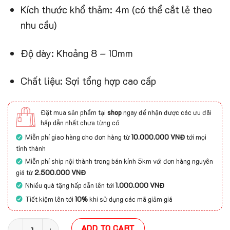
Kích thước khổ thảm: 4m (có thể cắt lẻ theo
nhu cầu)
Độ dày: Khoảng 8 – 10mm
Chất liệu: Sợi tổng hợp cao cấp
Đặt mua sản phẩm tại
shop
ngay để nhận được các ưu đãi
hấp dẫn nhất chưa từng có
Miễn phí giao hàng cho đơn hàng từ
10.000.000 VNĐ
tới mọi
tỉnh thành
Miễn phí ship nội thành trong bán kính 5km với đơn hàng nguyên
giá từ
2.500.000 VNĐ
Nhiều quà tặng hấp dẫn lên tới
1.000.000 VNĐ
Tiết kiệm lên tới
10%
khi sử dụng các mã giảm giá
Thảm cuộn hoa văn Tibet (Thổ) quantity
ADD TO CART