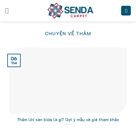
Skip
to
content
CHUYỆN VỀ THẢM
06
Th4
Thảm lót sàn bida là gì? Gợi ý mẫu và giá tham khảo