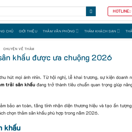
HOTLINE:
NG CHỦ
GIỚI THIỆU
THẢM VĂN PHÒNG
THẢM KHÁCH SẠN
THẢ
CHUYỆN VỀ THẢM
 sân khấu được ưa chuộng 2026
hu hút mọi ánh nhìn. Từ hội nghị, lễ khai trương, sự kiện doanh 
m trải sân khấu
đang trở thành tiêu chuẩn quan trọng giúp nân
 đảm bảo an toàn, tăng tính nhận diện thương hiệu và tạo ấn tượn
cách chọn thảm sân khấu phù hợp trong năm 2026.
n khấu