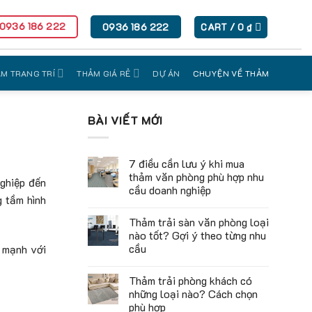
 0936 186 222
0936 186 222
CART /
0
₫
M TRANG TRÍ
THẢM GIÁ RẺ
DỰ ÁN
CHUYỆN VỀ THẢM
BÀI VIẾT MỚI
7 điều cần lưu ý khi mua
thảm văn phòng phù hợp nhu
nghiệp đến
cầu doanh nghiệp
g tầm hình
Thảm trải sàn văn phòng loại
nào tốt? Gợi ý theo từng nhu
cầu
g mạnh với
Thảm trải phòng khách có
những loại nào? Cách chọn
phù hợp