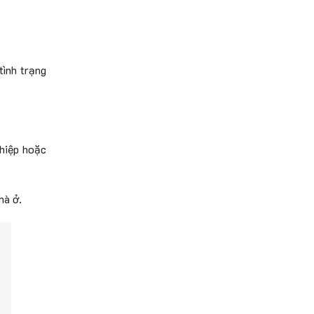
tình trạng
ghiệp hoặc
hà ở.