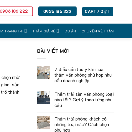
 0936 186 222
0936 186 222
CART /
0
₫
M TRANG TRÍ
THẢM GIÁ RẺ
DỰ ÁN
CHUYỆN VỀ THẢM
BÀI VIẾT MỚI
7 điều cần lưu ý khi mua
thảm văn phòng phù hợp nhu
a chọn nhờ
cầu doanh nghiệp
 gian, sản
 trở thành
Thảm trải sàn văn phòng loại
nào tốt? Gợi ý theo từng nhu
cầu
Thảm trải phòng khách có
những loại nào? Cách chọn
phù hợp