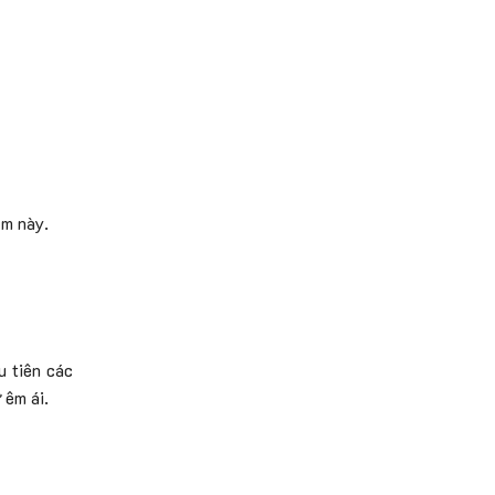
ảm này.
u tiên các
 êm ái.