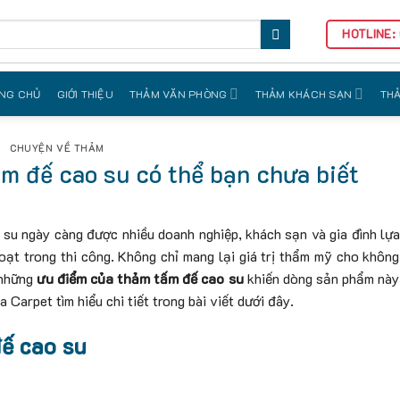
HOTLINE:
NG CHỦ
GIỚI THIỆU
THẢM VĂN PHÒNG
THẢM KHÁCH SẠN
THẢ
CHUYỆN VỀ THẢM
m đế cao su có thể bạn chưa biết
 su ngày càng được nhiều doanh nghiệp, khách sạn và gia đình lự
hoạt trong thi công. Không chỉ mang lại giá trị thẩm mỹ cho không
 những
ưu điểm của thảm tấm đế cao su
khiến dòng sản phẩm này
Carpet tìm hiểu chi tiết trong bài viết dưới đây.
đế cao su