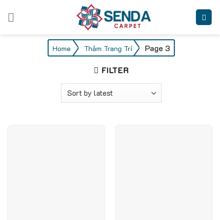
Skip
to
content
/
/
Page 3
Home
Thảm Trang Trí
FILTER