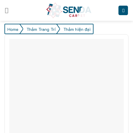
Skip
to
content
/
/
Home
Thảm Trang Trí
Thảm hiện đại