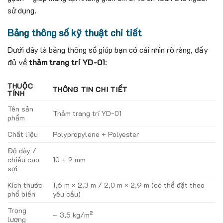
sử dụng.
Bảng thông số kỹ thuật chi tiết
Dưới đây là bảng thông số giúp bạn có cái nhìn rõ ràng, đầy
đủ về
thảm trang trí YD-01
:
THUỘC
THÔNG TIN CHI TIẾT
TÍNH
Tên sản
Thảm trang trí YD-01
phẩm
Chất liệu
Polypropylene + Polyester
Độ dày /
chiều cao
10 ± 2 mm
sợi
Kích thước
1,6 m × 2,3 m / 2,0 m × 2,9 m (có thể đặt theo
phổ biến
yêu cầu)
Trọng
~ 3,5 kg/m²
lượng