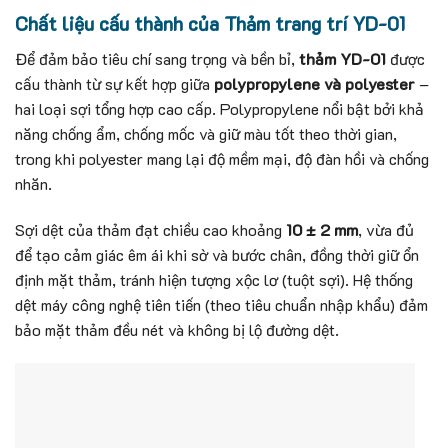
Chất liệu cấu thành của Thảm trang trí YD-01
Để đảm bảo tiêu chí sang trọng và bền bỉ,
thảm YD-01
được
cấu thành từ sự kết hợp giữa
polypropylene và polyester
–
hai loại sợi tổng hợp cao cấp. Polypropylene nổi bật bởi khả
năng chống ẩm, chống mốc và giữ màu tốt theo thời gian,
trong khi polyester mang lại độ mềm mại, độ đàn hồi và chống
nhăn.
Sợi dệt của thảm đạt chiều cao khoảng
10 ± 2 mm
, vừa đủ
để tạo cảm giác êm ái khi sờ và bước chân, đồng thời giữ ổn
định mặt thảm, tránh hiện tượng xộc lơ (tuột sợi). Hệ thống
dệt máy công nghệ tiên tiến (theo tiêu chuẩn nhập khẩu) đảm
bảo mặt thảm đều nét và không bị lộ đường dệt.