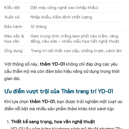
Kiểu dệt
Dệt máy công nghệ cao (nhập khẩu)
Xuất xứ
Nhập khẩu, kiểm định chất lượng
Bảo hành
12 tháng
Màu sắc &
Gam trung tính: trắng kem phối nâu trầm, vàng
hoa văn
đồng, nâu sữa – nhiều mẫu họa tiết nghệ thuật
Ứng dụng
Trang trí nội thất cao cấp, chống trượt, cách âm
Với thông số này,
thảm YD-01
không chỉ đáp ứng các yêu
cầu thẩm mỹ mà còn đảm bảo hiệu năng sử dụng trong thời
gian dài.
Ưu điểm vượt trội của Thảm trang trí YD-01
Khi lựa chọn
thảm YD-01
, bạn được trải nghiệm một loạt ưu
điểm nổi bật mà nhiều sản phẩm thảm khác khó sánh kịp:
Thiết kế sang trọng, hoa văn nghệ thuật
YD-01 lấy cảm hứng từ phong cách mỹ thuật phương Tây,