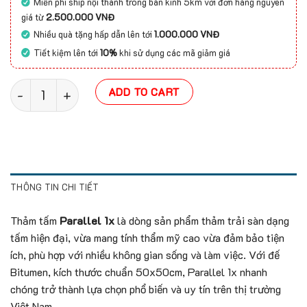
Miễn phí ship nội thành trong bán kính 5km với đơn hàng nguyên
giá từ
2.500.000 VNĐ
Nhiều quà tặng hấp dẫn lên tới
1.000.000 VNĐ
Tiết kiệm lên tới
10%
khi sử dụng các mã giảm giá
Thảm tấm Parallel 1x quantity
ADD TO CART
THÔNG TIN CHI TIẾT
Thảm tấm
Parallel 1x
là dòng sản phẩm thảm trải sàn dạng
tấm hiện đại, vừa mang tính thẩm mỹ cao vừa đảm bảo tiện
ích, phù hợp với nhiều không gian sống và làm việc. Với đế
Bitumen, kích thước chuẩn 50x50cm, Parallel 1x nhanh
chóng trở thành lựa chọn phổ biến và uy tín trên thị trường
Việt Nam.