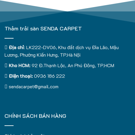
Thảm trải sàn SENDA CARPET
Địa chỉ
: LK222-DV06, Khu đất dịch vụ Đìa Lão, Mậu
Lương, Phường Kiến Hưng, TP.Hà Nội
Kho HCM:
92 Đ.Thạnh Lộc, An Phú Đông, TP.HCM
Điện thoại:
0936 186 222
sendacarpet@gmail.com
CHÍNH SÁCH BÁN HÀNG