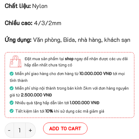
Chất liệu:
Nylon
Chiều cao:
4/3/2mm
Ứng dụng:
Văn phòng, Bida, nhà hàng, khách sạn
Đặt mua sản phẩm tại
shop
ngay để nhận được các ưu đãi
hấp dẫn nhất chưa từng có
Miễn phí giao hàng cho đơn hàng từ
10.000.000 VNĐ
tới mọi
tỉnh thành
Miễn phí ship nội thành trong bán kính 5km với đơn hàng nguyên
giá từ
2.500.000 VNĐ
Nhiều quà tặng hấp dẫn lên tới
1.000.000 VNĐ
Tiết kiệm lên tới
10%
khi sử dụng các mã giảm giá
Thảm tấm đế cao su Cloudstory quantity
ADD TO CART