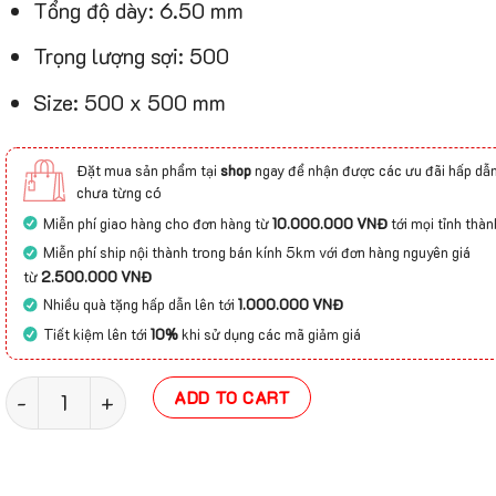
Tổng độ dày: 6.50 mm
Trọng lượng sợi: 500
Size: 500 x 500 mm
Đặt mua sản phẩm tại
shop
ngay để nhận được các ưu đãi hấp dẫn
chưa từng có
Miễn phí giao hàng cho đơn hàng từ
10.000.000 VNĐ
tới mọi tỉnh thàn
Miễn phí ship nội thành trong bán kính 5km với đơn hàng nguyên giá
từ
2.500.000 VNĐ
Nhiều quà tặng hấp dẫn lên tới
1.000.000 VNĐ
Tiết kiệm lên tới
10%
khi sử dụng các mã giảm giá
Thảm tấm 50×50 đế cao su Tuntex T12 nhiều màu quant
ADD TO CART