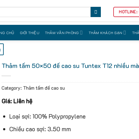
HOTLINE:
NG CHỦ
GIỚI THIỆU
THẢM VĂN PHÒNG
THẢM KHÁCH SẠN
THẢ
u
Thảm tấm 50×50 đế cao su Tuntex T12 nhiều m
Category:
Thảm tấm đế cao su
Giá: Liên hệ
Loại sợi: 100% Polypropylene
Chiều cao sợi: 3.50 mm