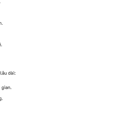
.
n.
ẽ.
lâu dài:
 gian.
g.