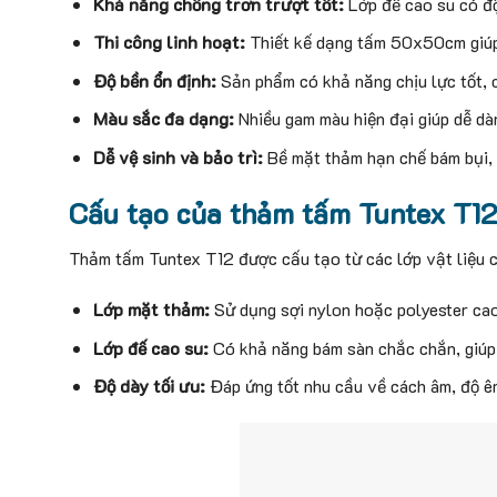
Khả năng chống trơn trượt tốt:
Lớp đế cao su có độ
Thi công linh hoạt:
Thiết kế dạng tấm 50x50cm giúp d
Độ bền ổn định:
Sản phẩm có khả năng chịu lực tốt, c
Màu sắc đa dạng:
Nhiều gam màu hiện đại giúp dễ dà
Dễ vệ sinh và bảo trì:
Bề mặt thảm hạn chế bám bụi, t
Cấu tạo của thảm tấm Tuntex T1
Thảm tấm Tuntex T12 được cấu tạo từ các lớp vật liệu c
Lớp mặt thảm:
Sử dụng sợi nylon hoặc polyester cao
Lớp đế cao su:
Có khả năng bám sàn chắc chắn, giúp h
Độ dày tối ưu:
Đáp ứng tốt nhu cầu về cách âm, độ êm 