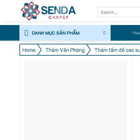
Skip
Search
to
for:
content
DANH MỤC SẢN PHẨM
TRA
/
/
Home
Thảm Văn Phòng
Thảm tấm đế cao s