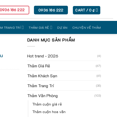
 0936 186 222
0936 186 222
CART /
0
₫
M TRANG TRÍ
THẢM GIÁ RẺ
DỰ ÁN
CHUYỆN VỀ THẢM
DANH MỤC SẢN PHẨM
àu
Hot trend - 2026
(4)
Thảm Giá Rẻ
(67)
Thảm Khách Sạn
(61)
Thảm Trang Trí
(35)
Thảm Văn Phòng
(103)
Thảm cuộn giá rẻ
Thảm cuộn hoa văn