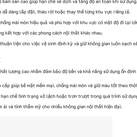
 bám sàn cao giúp hạn chế xê dịch và tăng độ an toàn khi sử dụng
ễ dàng lắp đặt, tháo rời hoặc thay thế từng khu vực riêng lẻ.
hống mài mòn hiệu quả và phù hợp với khu vực có mật độ đi lại lớ
ng kết hợp với các phong cách nội thất khác nhau.
huận tiện cho việc vệ sinh định kỳ và giữ không gian luôn sạch s
2
hất lượng cao nhằm đảm bảo độ bền và khả năng sử dụng ổn định 
 cấp giúp bề mặt mềm mại, chống mài mòn và giữ màu tốt theo thời
ạn chế tình trạng xô lệch hoặc trơn trượt trong quá trình sử dụn
ái và tính thẩm mỹ cho nhiều không gian nội thất hiện đại.