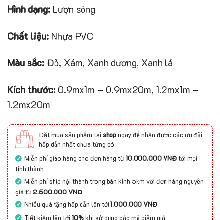
Hình dạng:
Lượn sóng
Chất liệu:
Nhựa PVC
Màu sắc:
Đỏ, Xám, Xanh dương, Xanh lá
Kích thước:
0.9mx1m – 0.9mx20m, 1.2mx1m –
1.2mx20m
Đặt mua sản phẩm tại
shop
ngay để nhận được các ưu đãi
hấp dẫn nhất chưa từng có
Miễn phí giao hàng cho đơn hàng từ
10.000.000 VNĐ
tới mọi
tỉnh thành
Miễn phí ship nội thành trong bán kính 5km với đơn hàng nguyên
giá từ
2.500.000 VNĐ
Nhiều quà tặng hấp dẫn lên tới
1.000.000 VNĐ
Tiết kiệm lên tới
10%
khi sử dụng các mã giảm giá