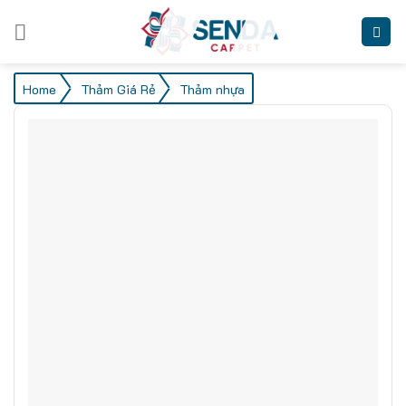
Skip
to
content
/
/
Home
Thảm Giá Rẻ
Thảm nhựa