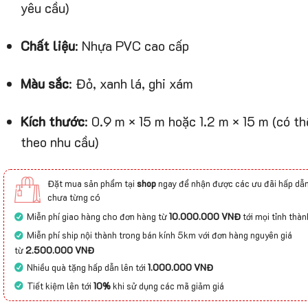
yêu cầu)
Chất liệu
: Nhựa PVC cao cấp
Màu sắc
: Đỏ, xanh lá, ghi xám
Kích thước
: 0.9 m × 15 m hoặc 1.2 m × 15 m (có th
theo nhu cầu)
Đặt mua sản phẩm tại
shop
ngay để nhận được các ưu đãi hấp dẫn
chưa từng có
Miễn phí giao hàng cho đơn hàng từ
10.000.000 VNĐ
tới mọi tỉnh thàn
Miễn phí ship nội thành trong bán kính 5km với đơn hàng nguyên giá
từ
2.500.000 VNĐ
Nhiều quà tặng hấp dẫn lên tới
1.000.000 VNĐ
Tiết kiệm lên tới
10%
khi sử dụng các mã giảm giá