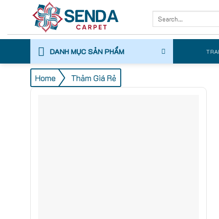
Skip
Search
to
for:
content
DANH MỤC SẢN PHẨM
TRA
/
Home
Thảm Giá Rẻ