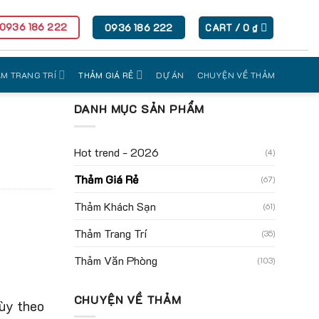
 0936 186 222
0936 186 222
CART /
0
₫
M TRANG TRÍ
THẢM GIÁ RẺ
DỰ ÁN
CHUYỆN VỀ THẢM
DANH MỤC SẢN PHẨM
Hot trend - 2026
(4)
Thảm Giá Rẻ
(67)
Thảm Khách Sạn
(61)
Thảm Trang Trí
(35)
Thảm Văn Phòng
(103)
CHUYỆN VỀ THẢM
tùy theo