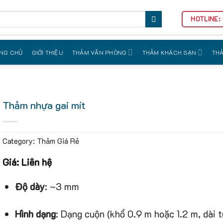
HOTLINE:
NG CHỦ
GIỚI THIỆU
THẢM VĂN PHÒNG
THẢM KHÁCH SẠN
THẢ
Thảm nhựa gai mít
Category:
Thảm Giá Rẻ
Giá: Liên hệ
Độ dày
: ~3 mm
Hình dạng
: Dạng cuộn (khổ 0.9 m hoặc 1.2 m, dài 