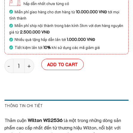
hấp dẫn nhất chưa từng có
Miễn phí giao hàng cho đơn hàng từ
10.000.000 VNĐ
tới mọi
tỉnh thành
Miễn phí ship nội thành trong bán kính 5km với đơn hàng nguyên
giá từ
2.500.000 VNĐ
Nhiều quà tặng hấp dẫn lên tới
1.000.000 VNĐ
Tiết kiệm lên tới
10%
khi sử dụng các mã giảm giá
Thảm khách sạn Wilton WS2536 quantity
ADD TO CART
THÔNG TIN CHI TIẾT
Thảm cuộn
Wilton WS2536
là một trong những dòng sản
phẩm cao cấp nhất đến từ thương hiệu Wilton, nổi bật với