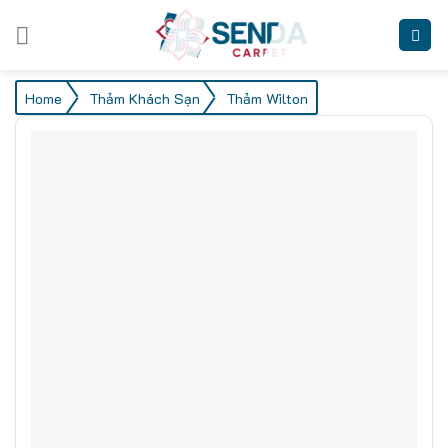
Skip
to
content
/
/
Home
Thảm Khách Sạn
Thảm Wilton