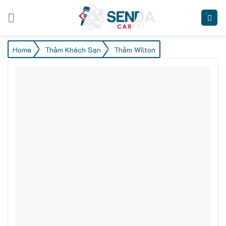
Skip
to
content
/
/
Home
Thảm Khách Sạn
Thảm Wilton