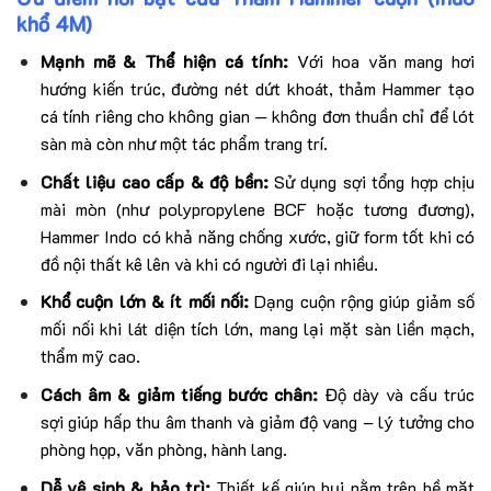
khổ 4M)
Mạnh mẽ & Thể hiện cá tính:
Với hoa văn mang hơi
hướng kiến trúc, đường nét dứt khoát, thảm Hammer tạo
cá tính riêng cho không gian — không đơn thuần chỉ để lót
sàn mà còn như một tác phẩm trang trí.
Chất liệu cao cấp & độ bền:
Sử dụng sợi tổng hợp chịu
mài mòn (như polypropylene BCF hoặc tương đương),
Hammer Indo có khả năng chống xước, giữ form tốt khi có
đồ nội thất kê lên và khi có người đi lại nhiều.
Khổ cuộn lớn & ít mối nối:
Dạng cuộn rộng giúp giảm số
mối nối khi lát diện tích lớn, mang lại mặt sàn liền mạch,
thẩm mỹ cao.
Cách âm & giảm tiếng bước chân:
Độ dày và cấu trúc
sợi giúp hấp thu âm thanh và giảm độ vang – lý tưởng cho
phòng họp, văn phòng, hành lang.
Dễ vệ sinh & bảo trì:
Thiết kế giúp bụi nằm trên bề mặt