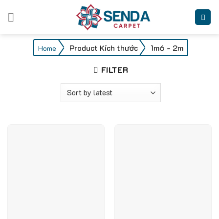
Skip
to
content
/
Product Kích thước
/
1m6 - 2m
Home
FILTER