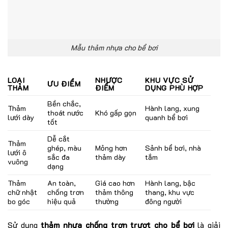
Mẫu thảm nhựa cho bể bơi
LOẠI
NHƯỢC
KHU VỰC SỬ
ƯU ĐIỂM
THẢM
ĐIỂM
DỤNG PHÙ HỢP
Bền chắc,
Thảm
Hành lang, xung
thoát nước
Khó gấp gọn
lưới dày
quanh bể bơi
tốt
Dễ cắt
Thảm
ghép, màu
Mỏng hơn
Sảnh bể bơi, nhà
lưới ô
sắc đa
thảm dày
tắm
vuông
dạng
Thảm
An toàn,
Giá cao hơn
Hành lang, bậc
chữ nhật
chống trơn
thảm thông
thang, khu vực
bo góc
hiệu quả
thường
đông người
Sử dụng
thảm nhựa chống trơn trượt cho bể bơi
là giải