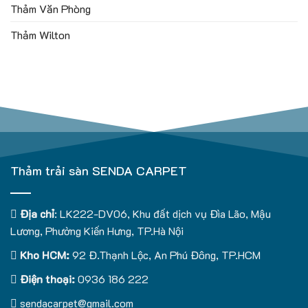
Thảm Văn Phòng
Thảm Wilton
Thảm trải sàn SENDA CARPET
Địa chỉ
: LK222-DV06, Khu đất dịch vụ Đìa Lão, Mậu
Lương, Phường Kiến Hưng, TP.Hà Nội
Kho HCM:
92 Đ.Thạnh Lộc, An Phú Đông, TP.HCM
Điện thoại:
0936 186 222
sendacarpet@gmail.com