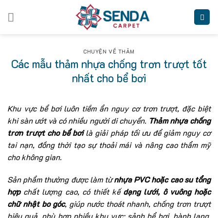
Skip
to
content
CHUYỆN VỀ THẢM
Các mẫu thảm nhựa chống trơn trượt tốt
nhất cho bể bơi
Khu vực bể bơi luôn tiềm ẩn nguy cơ trơn trượt, đặc biệt
khi sàn ướt và có nhiều người di chuyển.
Thảm nhựa chống
trơn trượt cho bể bơi
là giải pháp tối ưu để giảm nguy cơ
tai nạn, đồng thời tạo sự thoải mái và nâng cao thẩm mỹ
cho không gian.
Sản phẩm thường được làm từ
nhựa PVC hoặc cao su tổng
hợp
chất lượng cao, có thiết kế
dạng lưới, ô vuông hoặc
chữ nhật bo góc
, giúp nước thoát nhanh, chống trơn trượt
hiệu quả, phù hợp nhiều khu vực: sảnh bể bơi, hành lang,