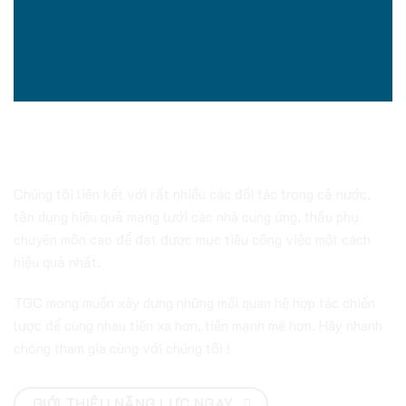
Hợp tác cùng TGC
Chúng tôi liên kết với rất nhiều các đối tác trong cả nước,
tận dụng hiệu quả mạng lưới các nhà cung ứng, thầu phụ
chuyên môn cao để đạt được mục tiêu công việc một cách
hiệu quả nhất.
TGC mong muốn xây dựng những mối quan hệ hợp tác chiến
lược để cùng nhau tiến xa hơn, tiến mạnh mẽ hơn. Hãy nhanh
chóng tham gia cùng với chúng tôi !
GIỚI THIỆU NĂNG LỰC NGAY