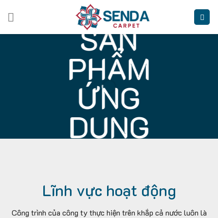
Skip
to
SẢN
content
PHẨM
ỨNG
DỤNG
Top 10 Công ty uy tín ngành
Xây dựng – Vật liệu xây
Lĩnh vực hoạt động
dựng năm 2020.
Công trình của công ty thực hiện trên khắp cả nước luôn là