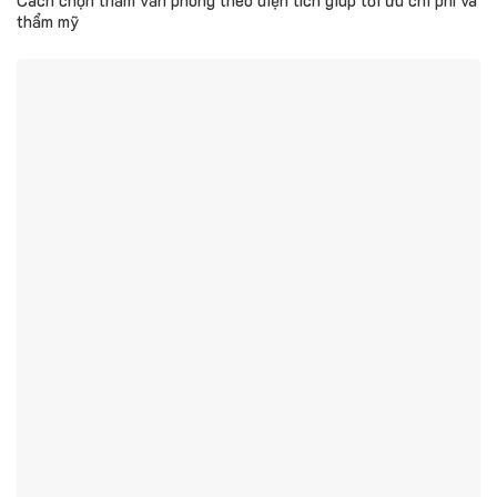
Cách chọn thảm văn phòng theo diện tích giúp tối ưu chi phí và
thẩm mỹ