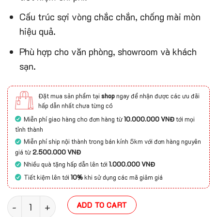
Cấu trúc sợi vòng chắc chắn, chống mài mòn
hiệu quả.
Phù hợp cho văn phòng, showroom và khách
sạn.
Đặt mua sản phẩm tại
shop
ngay để nhận được các ưu đãi
hấp dẫn nhất chưa từng có
Miễn phí giao hàng cho đơn hàng từ
10.000.000 VNĐ
tới mọi
tỉnh thành
Miễn phí ship nội thành trong bán kính 5km với đơn hàng nguyên
giá từ
2.500.000 VNĐ
Nhiều quà tặng hấp dẫn lên tới
1.000.000 VNĐ
Tiết kiệm lên tới
10%
khi sử dụng các mã giảm giá
Thảm tấm giá rẻ SKY series quantity
ADD TO CART