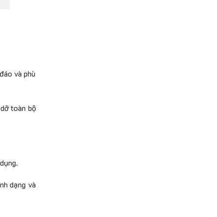
 đáo và phù
 dỡ toàn bộ
 dụng.
ình dạng và