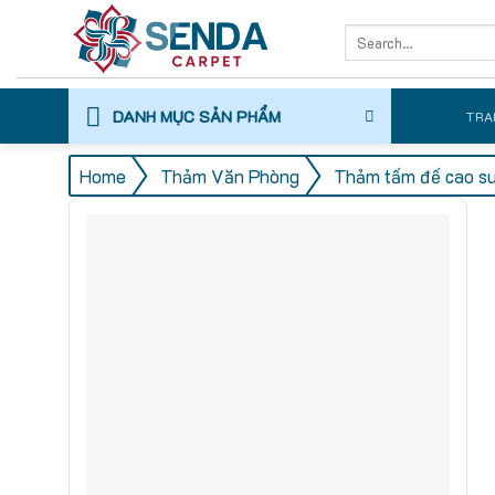
Skip
Search
to
for:
content
DANH MỤC SẢN PHẨM
TRA
/
/
Home
Thảm Văn Phòng
Thảm tấm đế cao s