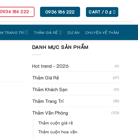
 0936 186 222
0936 186 222
CART /
0
₫
M TRANG TRÍ
THẢM GIÁ RẺ
DỰ ÁN
CHUYỆN VỀ THẢM
DANH MỤC SẢN PHẨM
Hot trend - 2026
(4)
Thảm Giá Rẻ
(67)
Thảm Khách Sạn
(61)
Thảm Trang Trí
(35)
Thảm Văn Phòng
(103)
Thảm cuộn giá rẻ
Thảm cuộn hoa văn