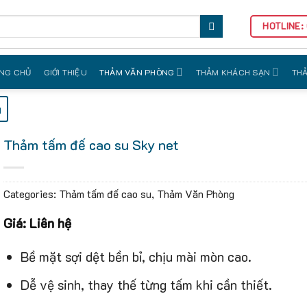
HOTLINE:
NG CHỦ
GIỚI THIỆU
THẢM VĂN PHÒNG
THẢM KHÁCH SẠN
THẢ
u
Thảm tấm đế cao su Sky net
Categories:
Thảm tấm đế cao su
,
Thảm Văn Phòng
Giá: Liên hệ
Bề mặt sợi dệt bền bỉ, chịu mài mòn cao.
Dễ vệ sinh, thay thế từng tấm khi cần thiết.