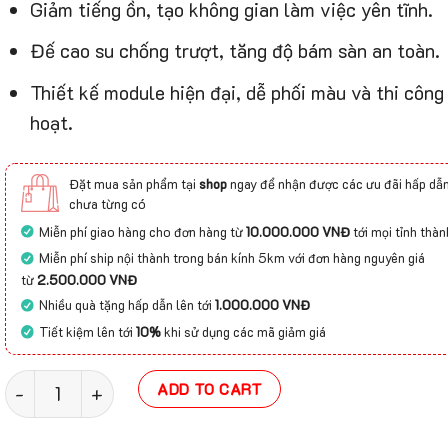
Giảm tiếng ồn, tạo không gian làm việc yên tĩnh.
Đế cao su chống trượt, tăng độ bám sàn an toàn.
Thiết kế module hiện đại, dễ phối màu và thi công 
hoạt.
Đặt mua sản phẩm tại
shop
ngay để nhận được các ưu đãi hấp dẫn
chưa từng có
Miễn phí giao hàng cho đơn hàng từ
10.000.000 VNĐ
tới mọi tỉnh thàn
Miễn phí ship nội thành trong bán kính 5km với đơn hàng nguyên giá
từ
2.500.000 VNĐ
Nhiều quà tặng hấp dẫn lên tới
1.000.000 VNĐ
Tiết kiệm lên tới
10%
khi sử dụng các mã giảm giá
Thảm tấm đế cao su Sky net quantity
ADD TO CART